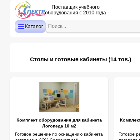
Поставщик учебного
оборудования с 2010 года
ДЕТСКИЙ САД
НАЧАЛЬНАЯ ШКОЛА
Каталог
СРЕДНЯЯ И СТАРШАЯ ШКОЛА
ДОПОЛНИТЕЛЬНОЕ ОБРАЗОВАНИЕ
Столы и готовые кабинеты
(14 тов.)
КАБИНЕТ ЛОГОПЕДА/ПСИХОЛОГА
ИНТЕРАКТИВНОЕ ОБОРУДОВАНИЕ
ПРОЕКТОРЫ, ЭКРАНЫ
ОПТИКА
Комплект оборудования для кабинета
Комплект
Логопеда 10 м2
Готовое решение по оснащению кабинета
Готовое р
логопеда в ДОУ. Содержит всё
логопеда 