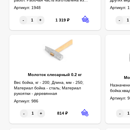
прочной стали, что определяет
гвоздей и
Артикул:
1948
Артикул:
1
износостойкость и долговечность данного
инструмента.
1 319
₽
-
+
-
Молоток слесарный 0.2 кг
Мо
Вес бойка, кг - 200; Длина, мм - 250;
Назначени
Материал бойка - сталь; Материал
бойка:ква
рукоятки - деревянная
Артикул:
9
Артикул:
986
814
₽
-
+
-