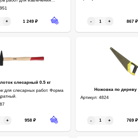
 перекусывания проволоки.
951
867
₽
1 249
₽
-
+
+
лоток слесарный 0.5 кг
Ножовка по дереву 
е:для слесарных работ. Форма
дратный.
Артикул:
4824
87
769
₽
958
₽
-
+
+