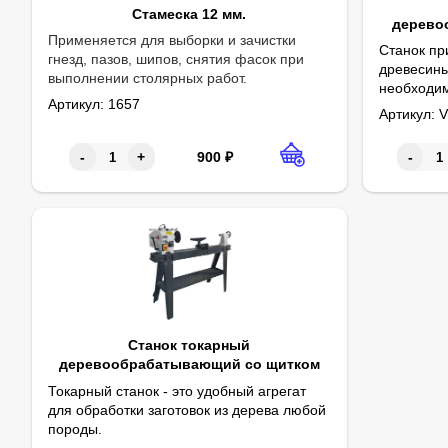
Стамеска 12 мм.
дерево
Применяется для выборки и зачистки
Станок пр
гнезд, пазов, шипов, снятия фасок при
древесины
выполнении столярных работ.
необходи
Артикул:
1657
На станке
Массивная
Токарный 
(проточки
Артикул:
V
заготовок)
900
₽
-
+
-
Станок токарный
деревообрабатывающий со щитком
Токарный станок - это удобный агрегат
для обработки заготовок из дерева любой
породы.
На нем можно не только протачивать детали, но и шлифоват
Параметры:
Вид: токарный по дереву