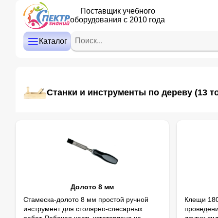
Поставщик учебного
оборудования с 2010 года
ДЕТСКИЙ САД
НАЧАЛЬНАЯ ШКОЛА
Каталог
СРЕДНЯЯ И СТАРШАЯ ШКОЛА
ДОПОЛНИТЕЛЬНОЕ ОБРАЗОВАНИЕ
Станки и инструменты по дереву
(13 то
КАБИНЕТ ЛОГОПЕДА/ПСИХОЛОГА
ИНТЕРАКТИВНОЕ ОБОРУДОВАНИЕ
ПРОЕКТОРЫ, ЭКРАНЫ
ОПТИКА
Долото 8 мм
Стамеска-долото 8 мм простой ручной
Клещи 180
инструмент для столярно-слесарных
проведени
работ. Рабочая часть изготовлена из
других ви