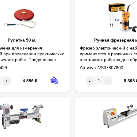
Рулетка 50 м.
Ручная фрезерная 
чена для измерения
Фрезер электрический с на
й при проведении практических
применяется в различных с
ческих работ. Представляет
плотницких работах для об
Технические характеристики
Напряжение/частота: 220 В/
бкую оцифрованную
и профилей, фасок в дерев
429
Артикул:
VS37807800
Мощность: 850 Вт
Число оборотов: 30000 об/м
Рабочий ход: 38 мм
Диаметр цанги: 6 мм
Плавный пуск: нет
овую ленту, помещенную в
конструкциях, для изготовл
овый корпус, имеющий
т.д.
4 586
₽
8 393
+
-
+
для обратной намотки. Длина
метров.