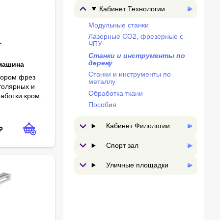
Кабинет Технологии
Модульные станки
Лазерные СО2, фрезерные с
ЧПУ
Станки и инструменты по
дереву
машина
Станки и инструменты по
бором фрез
металлу
толярных и
Обработка ткани
работки кромок
:
50 Гц
Пособия
янных
ин
ения пазов и
Кабинет Филологии
₽
Спорт зал
Уличные площадки