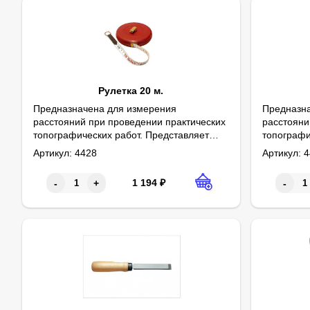
Рулетка 20 м.
Предназначена для измерения
Предназна
расстояний при проведении практических
расстояни
топографических работ. Представляет
топографи
собой гибкую оцифрованную
собой ги
Артикул:
4428
Артикул:
4
сантиметровую ленту, помещенную в
сантиметр
пластмассовый корпус, имеющий
пластмасс
1 194
₽
-
+
-
механизм для обратной намотки. Длина
механизм 
ленты 20 метров.
ленты 50 