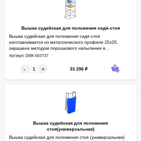
Вышка судейская для положения сидя-стоя
Вышка судейская для положения сидя-стоя
изготавливается из металлического профиля 25х25,
окрашена методом порошкового напыления в
Параметры:
Высота до ручки - 2500 мм
электростатическом поле.
Артикул:
DMK-003737
Высота площадки - 1250 мм
Высота до борта - 2000 мм
Высота сидения - 1633 мм
Глубина - 700 мм
Ширина - 700 мм
Ширина основания - 1200 мм
Лестница с шагом - 280 мм
Опорная площадка - из фанеры 18 мм
Краска - порошковая
Цвет - светло-серый
33 296
₽
-
+
Вышка судейская для положения
стоя(универсальная)
Вышка судейская для положения стоя (универсальная)