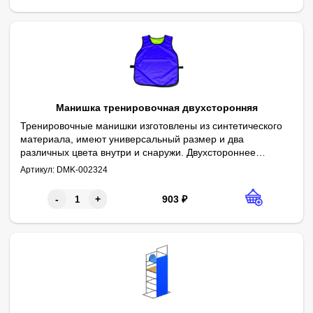
Манишка тренировочная двухсторонняя
Тренировочные манишки изготовлены из синтетического
материала, имеют универсальный размер и два
различных цвета внутри и снаружи. Двухстороннее
Параметры:
Размер - безразмерная
оформление манишек в разных цветах дает возможность
Артикул:
DMK-002324
Двухсторонняя - два разных цвета внутри и снаружи
разделить игроков на две команды.
903
₽
-
+