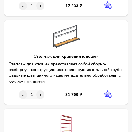
17 233
₽
-
+
Стеллаж для хранения клюшек
Стеллаж для клюшек представляет собой сборно-
разборную конструкцию изготовленную из стальной трубы.
Сварные швы данного изделия тщательно обработаны и
Параметры:
Высота - 1100 мм
зачищены. Изделие окрашено методом порошкового
Артикул:
DMK-003809
Ширина - 2500 мм
Глубина - 400 мм
Каркас - сборно-разборный
Каркас из трубы - 20х40 мм
Вместимость - до 80 клюшек (в ячейку 4-8 клюшек)
Пол из фанеры толщиной 18 мм
Краска - порошковая
Цвет - светло-серый
напыления.
31 700
₽
-
+