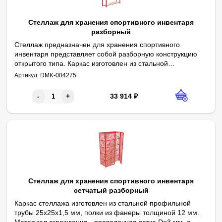
Стеллаж для хранения спортивного инвентаря
разборный
Стеллаж предназначен для хранения спортивного
инвентаря представляет собой разборную конструкцию
открытого типа. Каркас изготовлен из стальной
Окрашен прочной порошковой краской в камере полимеризации
Параметры:
Высота - 1900 мм
профильной трубы 25х25 мм, полки из влагостойкой
Артикул:
DMK-004275
Ширина - 1220 мм
Глубина - 350 мм
Полки - из фанеры 12 мм - 6 шт
Покрытие полок - бесцветный трехкомпонентный лак в 2 слоя
Краска - порошковая
Цвет - красный
фанеры, толщиной 12 мм.
33 914
₽
-
+
Стеллаж для хранения спортивного инвентаря
сетчатый разборный
Каркас стеллажа изготовлен из стальной профильной
трубы 25х25х1,5 мм, полки из фанеры толщиной 12 мм.