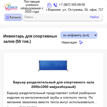
Поставщик
+7 (967) 555-09-55
учебного
оборудования с
ДЕТСКИЙ САД
г.Воронеж, ул. Остужева, 2б, офис 717
2010 года
НАЧАЛЬНАЯ ШКОЛА
Найти
Каталог
СРЕДНЯЯ И СТАРШАЯ ШКОЛА
ДОПОЛНИТЕЛЬНОЕ ОБРАЗОВАНИЕ
Инвентарь для спортивных
КАБИНЕТ ЛОГОПЕДА/ПСИХОЛОГА
залов
(50 тов.)
Навигация:
ИНТЕРАКТИВНОЕ ОБОРУДОВАНИЕ
ПРОЕКТОРЫ, ЭКРАНЫ
ОПТИКА
Барьер разделительный для спортивного зала
2000х1000 мм(разборный)
Барьер разделительный представляет собой разборное
изделие из металлической трубы и плотного тента. По
желанию заказчика вместо тента могут использоваться
Параметры:
Длина - 2000 мм
другие материалы (винилискожа или таффета). Опоры