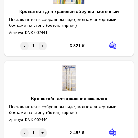
Кронштейн для хранения обручей настенный
Поставляется в собранном виде, монтаж анкерными
болтами на стену (бетон, кирпич)
Параметры:
Высота - 500 мм
Артикул:
DMK-002441
Ширина - 50 мм
Глубина - 460 мм
Шаг - 100 мм
Материалы - стальная труба ф28 мм
Полоса - 40х4мм
В комплекте - пластиковые заглушки
Краска - порошковая
Цвет - черный
3 321
₽
-
+
Кронштейн для хранения скакалок
Поставляется в собранном виде, монтаж анкерными
болтами на стену (бетон, кирпич)
Параметры:
Длина - 700 мм
Артикул:
DMK-002440
Вынос - 220 мм
Высота - 100 мм
Шаг - 100 мм
Материалы - стальная труба ф28 мм
Полоса - 40х4 мм
Краска - порошковая
В комплекте - пластиковые заглушки
2 452
₽
-
+