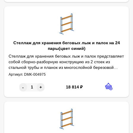
Стеллаж для хранения беговых лыж и палок на 24
пары(цвет синий)
Стеллаж для хранения беговых лыж и палок представляет
собой сборно-разборную конструкцию из 2 стоек из
стальной трубы и планок из многослойной березовой
Поверхность изделия окрашена методом порошкового напыления
Параметры:
фанеры. Сборка осуществляется болтами мебельными.
Артикул:
DMK-004975
* Длина - 1500 мм
Сварные швы изделия тщательно обработаны и
* Ширина - 600 мм
зачищены.
18 814
₽
-
+
* Высота - 1725 мм
* Материал какаса - стальной профиль 25х25 мм
* Покрытие - порошковая краска
* Цвет - синий
* Планка - фанера
* Покрытие планок - бесцветный трехкомпонентный лак в 2 сло
* В комплекте - пластиковые заглушки 25х25
* Вместимость - 24 пар лыж (12 пар с каждой стороны)