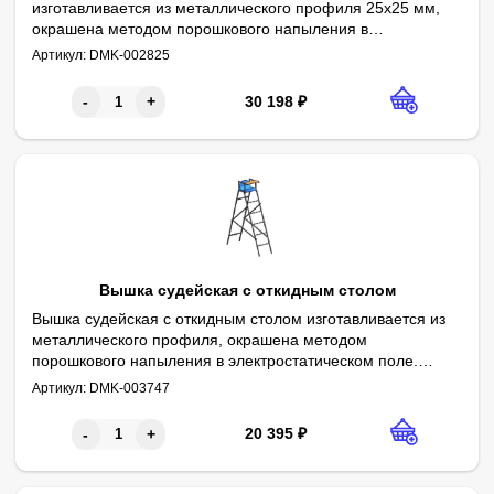
изготавливается из металлического профиля 25х25 мм,
окрашена методом порошкового напыления в
Параметры:
Высота - 2500 мм
электростатическом поле. Торцы вышки облицованы
Артикул:
DMK-002825
Высота площадки - 1250 мм
Ширина - 750 мм
Высота протектора - 2000 мм
Толщина протектора - 50 мм
Опорная площадка - из фанеры 18 мм
Краска - порошковая
фанерой с мягким протектором из поролона и
винилискожи.
30 198
₽
-
+
Вышка судейская с откидным столом
Вышка судейская с откидным столом изготавливается из
металлического профиля, окрашена методом
порошкового напыления в электростатическом поле.
Параметры:
Высота - 2480 мм
Изделие представляет собой сборно-разборную
Артикул:
DMK-003747
Глубина - 1880 мм
Ширина - 580 мм
Откидной столик - из фанеры
Краска - порошковая
конструкцию. Изделие поставляется заказчику собранным
по узлам, готовое к сборке и дальнейшей эксплуатации.
20 395
₽
-
+