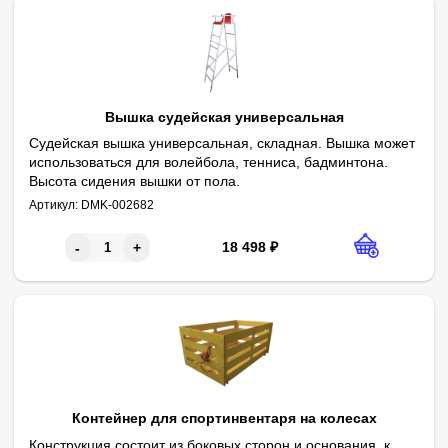
Вышка судейская универсальная
Судейская вышка универсальная, складная. Вышка может
использоваться для волейбола, тенниса, бадминтона.
Высота сидения вышки от пола.
Параметры:
Высота - 2200 мм
Артикул:
DMK-002682
Ширина в разложенном виде - 770х1330 мм
Материал стальной профиль - 25х25 мм
Конструкция - складная/разборная
Сидение из пластика (красное) - 1 шт
Краска - порошковая (светло-серый)
18 498
₽
-
+
Контейнер для спортинвентаря на колесах
Конструкция состоит из боковых сторон и основания, к