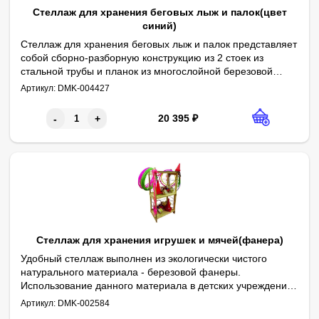
* В комплекте 24 крючка.
Стеллаж для хранения беговых лыж и палок(цвет
синий)
Стеллаж для хранения беговых лыж и палок представляет
собой сборно-разборную конструкцию из 2 стоек из
стальной трубы и планок из многослойной березовой
Поверхность изделия окрашена методом порошкового напыления
Параметры:
фанеры. Сборка осуществляется болтами мебельными.
Артикул:
DMK-004427
* Длина - 1800 мм
Сварные швы изделия тщательно обработаны и
* Ширина - 600 мм
зачищены.
20 395
₽
-
+
* Высота - 1725 мм
* Материал какаса - стальной профиль 25х25 мм
* Покрытие - порошковая краска
* Цвет - синий
* Планка - фанера
* Покрытие планок - бесцветный трехкомпонентный лак в 2 сло
* В комплекте - пластиковые заглушки 25х25
* Вместимость - 30 пар лыж (15 пар с каждой стороны)
* В комплекте 30 крючков.
Стеллаж для хранения игрушек и мячей(фанера)
Удобный стеллаж выполнен из экологически чистого
натурального материала - березовой фанеры.
Использование данного материала в детских учреждениях
Стеллаж имеет три полки при габаритных размерах; высота - 1
Две из трех полок стеллажа по периметру окантованы резино
Стеллаж-стойку удобно использовать для хранения игрушек или
Параметры:
Высота - 1500 мм
очень оправдано, т.к. фанера намного прочнее и
Артикул:
DMK-002584
Ширина - 770 мм
Глубина - 510 мм
Глубина секции - 510 мм
Материал - фанера
Покрытие - бесцветный трехкомпонентный лак в 2 слоя
долговечнее дерева.