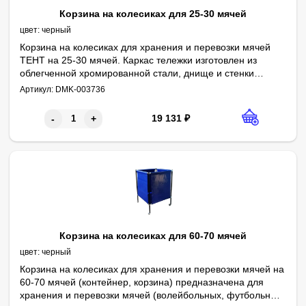
Корзина на колесиках для 25-30 мячей
цвет:
черный
Корзина на колесиках для хранения и перевозки мячей
ТЕНТ на 25-30 мячей. Каркас тележки изготовлен из
облегченной хромированной стали, днище и стенки
Параметры:
Длина - 670 мм
изготовлены из тентового материала ПВХ. Для удобства
Артикул:
DMK-003736
Ширина - 670 мм
Глубина - 450 мм
Высота - 1030 мм
Вместимость до 30 мячей р.5
Краска - порошковая
Цвет - черный
перемещения снабжена колесами.
19 131
₽
-
+
Корзина на колесиках для 60-70 мячей
цвет:
черный
Корзина на колесиках для хранения и перевозки мячей на
60-70 мячей (контейнер, корзина) предназначена для
хранения и перевозки мячей (волейбольных, футбольных,