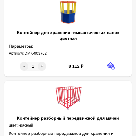
Контейнер для хранения гимнастических палок
цветная
Параметры:
Высота - 600 мм
Артикул:
DMK-003762
Внешний диаметр - 500 мм
Внутренний диаметр - 400 мм
Материал - фанера 18
Покрытие - цветная эмаль
Бортик - винилискожа на липучке
8 112
₽
-
+
Контейнер разборный передвижной для мячей
цвет:
красный
Контейнер разборный передвижной для хранения и