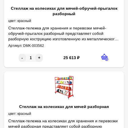
Стеллаж на колесиках для мячей-обручей-прыгалок
разборный
цвет:
красный
Стеллаж-тележка для хранения и перевозки мячей-
обручей-прыгалок разборный представляет собой
разборную кострукцию изготовленную из металлического
Сварные швы изделия тщательно обработаны и зачищены. Пов
Поставляется в разобранном виде для экономии на транспорт
Параметры:
Высота - 1800 мм
профиля. Сборка осуществляется болтами мебельными.
Артикул:
DMK-003562
Длина - 1440 мм
Ширина - 400 мм (по основанию 500 мм)Полки - 4 шт
Крючки для обручей - 4 шт
Ширина посадочного места для мячей - 180 мм
Каркас - разборный
Материал - труба профильная
Колёса - 4 шт
Краска - порошковая
Цвет - красный
Мобильная тележка для мячей предназначена для использован
25 613
₽
-
+
Стеллаж на колесиках для мячей разборная
цвет:
красный
Стеллаж-тележка на колесиках для хранения и перевозки
мячей разборная представляет собой разборную