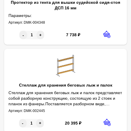
Протектор из тента для вышки судейской сидя-стоя
ДСП 16 мм
Параметры:
Высота - 2000 мм
Артикул:
DMK-004348
Ширина - 700 мм
Толщина - 28 мм
Материал основы - ДСП 16 мм
Материал чехла - Тент ПВХ (плотность 650г/м2)
Цвета - синий
Наполнитель - изолон
Способ крепления на стойку - липучки
7 738
₽
-
+
Стеллаж для хранения беговых лыж и палок
Стеллаж для хранения беговых лыж и палок представляет
собой разборную конструкцию, состоящую из 2 стоек и
планок из фанеры.Поставляется разборном виде,
В комплекте 30 крючков.
Параметры:
Длина - 1800 мм
устойчивая конструкция, мобильный вариант.
Артикул:
DMK-002445
Ширина - 600 мм
Высота - 1700 мм
Материал каркаса - стальной профиль 25х25 мм
Краска - порошковая
Цвет - светло-серый
Планка - фанера
Покрытие планок - бесцветный трехкомпонентный лак в 2 слоя
В комплекте - пластиковые заглушки 25х25
Вместимость - 30 пар лыж (15 пар с каждой стороны)
20 395
₽
-
+