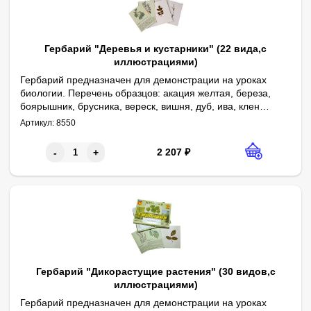
Гербарий "Деревья и кустарники" (22 вида,с
иллюстрациями)
Гербарий предназначен для демонстрации на уроках
биологии. Перечень образцов: акация желтая, береза,
боярышник, брусника, вереск, вишня, дуб, ива, клен
Габаритные размеры в упаковке (дл.*шир.*выс.), см: 30,5*22*3. В
Комплектность: гербарные листы – 22 шт., руководство по экс
остролистный, клюква, крушина, лещина, липа, малина,
Артикул:
8550
рябина, слива, сосна, черемуха, черника, шиповник,
яблоня, клен ясенелистный.
2 207
₽
-
+
Гербарий "Дикорастущие растения" (30 видов,с
иллюстрациями)
Гербарий предназначен для демонстрации на уроках