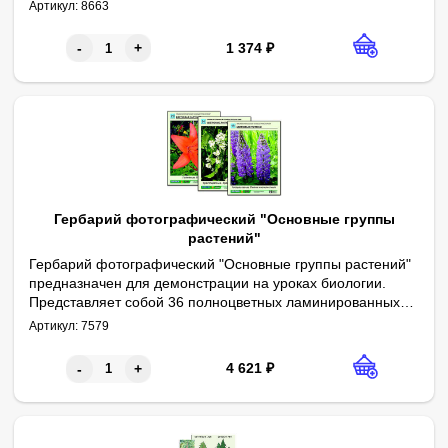
гербарные листы части 10 растений семейства
Артикул:
8663
Розоцветные. На титульной стороне гербарного листа
помещено изображение растения и аннотация (видовое
1 374
₽
-
+
название, семейство, информация о строении растения,
его свойствах, территории распространения).
Гербарий фотографический "Основные группы
растений"
Гербарий фотографический "Основные группы растений"
предназначен для демонстрации на уроках биологии.
Представляет собой 36 полноцветных ламинированных
Сопровождается методическими рекомендациями.
планшетов формата А4, на которых представлены
Артикул:
7579
фотографии, иллюстрирующие систематические группы:
водоросли, лишайники, отделы Мохообразные,
4 621
₽
-
+
Папоротникообразные, Голосеменные, Цветковые.