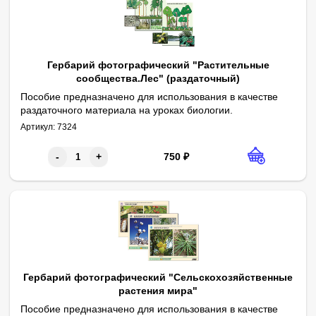
Гербарий фотографический "Растительные
сообщества.Лес" (раздаточный)
Пособие предназначено для использования в качестве
раздаточного материала на уроках биологии.
Габаритные размеры в упаковке (дл.*шир.*выс.), см: 30,5*22*1. В
Комплектность: планшеты с изображениями лесов – 2 шт., карто
Пособие рассчитано на 2 учащихся, раздается по 1 экземпляр
Авторы: Л.Н. Дорохина, Г.А. Коровина.
Артикул:
7324
750
₽
-
+
Гербарий фотографический "Сельскохозяйственные
растения мира"
Пособие предназначено для использования в качестве