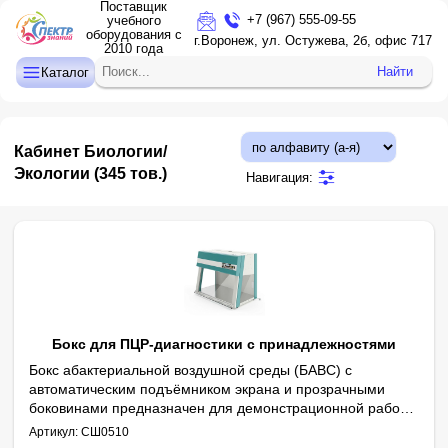
Поставщик
+7 (967) 555-09-55
учебного
оборудования с
ДЕТСКИЙ САД
г.Воронеж, ул. Остужева, 2б, офис 717
2010 года
НАЧАЛЬНАЯ ШКОЛА
Найти
Каталог
СРЕДНЯЯ И СТАРШАЯ ШКОЛА
ДОПОЛНИТЕЛЬНОЕ ОБРАЗОВАНИЕ
Кабинет Биологии/
КАБИНЕТ ЛОГОПЕДА/ПСИХОЛОГА
Экологии
(345 тов.)
Навигация:
ИНТЕРАКТИВНОЕ ОБОРУДОВАНИЕ
ПРОЕКТОРЫ, ЭКРАНЫ
ОПТИКА
Бокс для ПЦР-диагностики с принадлежностями
Бокс абактериальной воздушной среды (БАВС) с
автоматическим подъёмником экрана и прозрачными
боковинами предназначен для демонстрационной работы
Оснащён одной открытой ультрафиолетовой лампой и ультраф
Рабочая поверхность: нержавеющая сталь.
Размеры рабочей камеры (Д×Ш×В) *: 1200×650×600 мм.
Внешние габариты шкафа (Д×Ш×В) *: 1200×750×950 мм.
с ДНК/РНК-пробами. Защищает рабочее место и ДНК-
Артикул:
СШ0510
пробы от внешнего загрязнения, но не обеспечивает