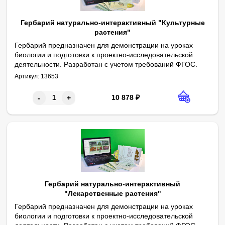
Гербарий натурально-интерактивный "Культурные
растения"
Гербарий предназначен для демонстрации на уроках
биологии и подготовки к проектно-исследовательской
деятельности. Разработан с учетом требований ФГОС.
Пособие предназначено для использования на уроках биологии
Габаритные размеры в упаковке (дл.*шир.*выс.), см: 31,5*23,0*10
Комплектность: гербарные листы с натуральными образцами (30
В пособии представлены засушенные и приклеенные на гербар
Перечень представленных видов: боярышник, вишня, горох, горч
Интерактивное приложение дает расширенное представление о 
Артикул:
13653
10 878
₽
-
+
Гербарий натурально-интерактивный
"Лекарственные растения"
Гербарий предназначен для демонстрации на уроках
биологии и подготовки к проектно-исследовательской