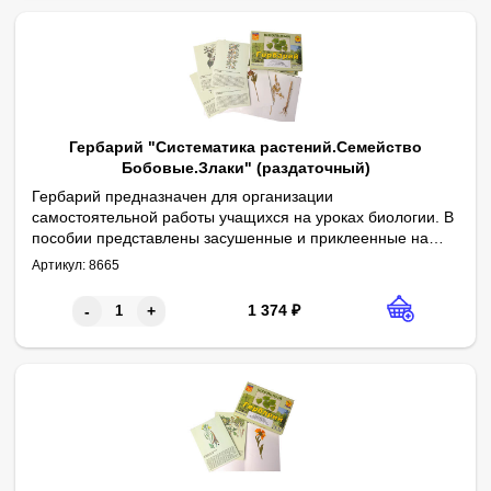
Гербарий "Систематика растений.Семейство
Бобовые.Злаки" (раздаточный)
Гербарий предназначен для организации
самостоятельной работы учащихся на уроках биологии. В
пособии представлены засушенные и приклеенные на
Перечень образцов: горох посевной, карагана (желтая акация),
Габаритные размеры в упаковке (дл.*шир.*выс.), см: 22*16*3. Ве
Комплектность: гербарные листы – 10 шт., руководство по эксп
гербарные листы части 10 растений семейства Бобовые и
Артикул:
8665
Злаки. На титульной стороне гербарного листа помещено
изображение растения и аннотация (видовое название,
1 374
₽
-
+
семейство, информация о строении растения, его
свойствах, территории распространения).