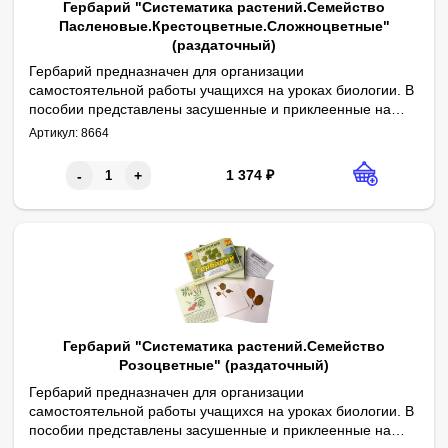
Гербарий "Систематика растений.Семейство
Пасленовые.Крестоцветные.Сложноцветные"
(раздаточный)
Гербарий предназначен для организации
самостоятельной работы учащихся на уроках биологии. В
пособии представлены засушенные и приклеенные на
Перечень образцов: горчица, календула, капуста, картофель, 
Габаритные размеры в упаковке (дл.*шир.*выс.), см: 22*16*3. Ве
Комплектность: гербарные листы – 10 шт., руководство по эксп
Автор: канд. биол. наук Л. Н. Дорохина.
гербарные листы части 10 растений семейств
Артикул:
8664
Пасленовые, Крестоцветные, Сложноцветные. На
титульной стороне гербарного листа помещено
1 374
₽
-
+
изображение растения и аннотация (видовое название,
семейство, информация о строении растения, его
свойствах, территории распространения).
Гербарий "Систематика растений.Семейство
Розоцветные" (раздаточный)
Гербарий предназначен для организации
самостоятельной работы учащихся на уроках биологии. В
пособии представлены засушенные и приклеенные на
Перечень образцов: боярышник, вишня, клубника, малина, ман
Габаритные размеры в упаковке (дл.*шир.*выс.), см: 22*16*3. Ве
Комплектность: гербарные листы – 10 шт., руководство по эксп
Автор: канд. биол. наук Л. Н. Дорохина.