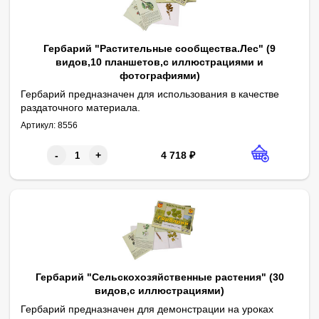
Гербарий "Растительные сообщества.Лес" (9
видов,10 планшетов,с иллюстрациями и
фотографиями)
Гербарий предназначен для использования в качестве
раздаточного материала.
Габаритные размеры в упаковке (дл.*шир.*выс.), см: 30,5*22*7. В
Комплектность: гербарные листы – 45 шт. (9 видов растений по
В пособии представлены засушенные и приклеенные на гербар
На планшетах схематически изображены участки вышеназванных
На карточках-фотографиях изображены преобладающие и сопут
Перечень натуральных образцов: брусника, дуб, клен, копытень
Артикул:
8556
4 718
₽
-
+
Гербарий "Сельскохозяйственные растения" (30
видов,с иллюстрациями)
Гербарий предназначен для демонстрации на уроках