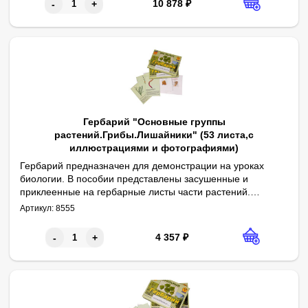
10 878
₽
-
+
Гербарий "Основные группы
растений.Грибы.Лишайники" (53 листа,с
иллюстрациями и фотографиями)
Гербарий предназначен для демонстрации на уроках
биологии. В пособии представлены засушенные и
приклеенные на гербарные листы части растений.
Перечень натуральных образцов: водоросль бурая, водоросль 
Пособие дополнено 38 фотографиями, иллюстрирующими систем
Габаритные размеры в упаковке (дл.*шир.*выс.), см: 30,5*22*7. В
Комплектность: гербарные листы – 17 шт., листы с фотографиям
Аннотации на гербарных листах содержат видовое
Артикул:
8555
название, семейство, информацию о строении растения,
его свойствах, территории распространения.
4 357
₽
-
+