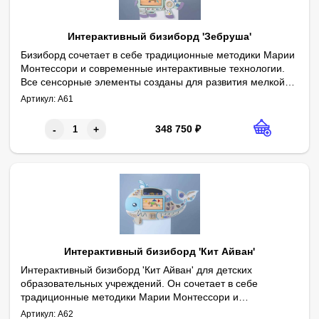
Интерактивный бизиборд 'Зебруша'
Бизиборд сочетает в себе традиционные методики Марии
Монтессори и современные интерактивные технологии.
Все сенсорные элементы созданы для развития мелкой
На центральной части расположена интерактивная сенсорная
Комплектация:
Встроенная интерактивная панель 25 дюймов, Full HD, мультитач
Габариты:1320х1488х100 мм
моторики, мышления, логики и идеально находятся на
Артикул:
А61
Программное обеспечение «Дошкольное Образование»
Традиционные развивающие элементы в археологической тем
Интерактивный квест «5 Островов
Интерактивная раскраска "Оживариум"
»
своем месте.
348 750
₽
-
+
Интерактивный бизиборд 'Кит Айван'
Интерактивный бизиборд 'Кит Айван' для детских
образовательных учреждений. Он сочетает в себе
традиционные методики Марии Монтессори и
Комплектация:
Встроенная интерактивная панель 25 дюймов, Full HD, мультитач
Габариты:1945х860х100 мм
современные интерактивные технологии. Все сенсорные
Артикул:
А62