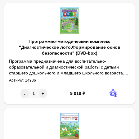
Программно-методический комплекс
"Диагностическое лото.Формирование основ
безопасности" (DVD-box)
​Программа предназначена для воспитательно-
образовательной и диагностической работы с детьми
старшего дошкольного и младшего школьного возраста.
Тематические разделы: "Безопасность на дорогах и в транспо
Результаты диагностики каждого ребенка сохраняются в виде 
Cодержание программы поможет каждому ребенку
Артикул:
14936
усвоить правила здорового и безопасного для себя и
окружающих образа жизни.
9 019
₽
-
+