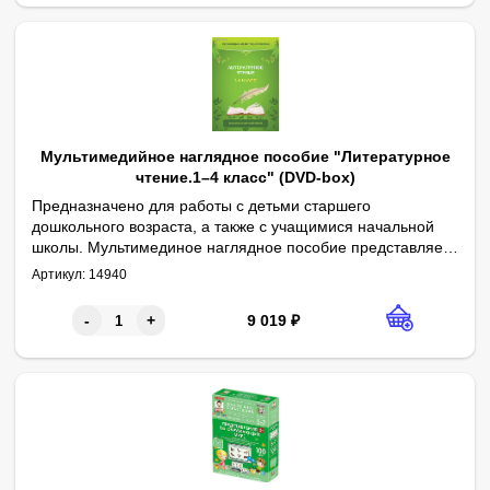
Мультимедийное наглядное пособие "Литературное
чтение.1–4 класс" (DVD-box)
Предназначено для работы с детьми старшего
дошкольного возраста, а также с учащимися начальной
школы. Мультимединое наглядное пособие представляет
К каждому литературному тексту в программе предусмотрены 
собой сборник литературных произведений разных родов
Артикул:
14940
и жанров, выполненных в виде интерактивных
диафильмов. Дети познакомятся с устным народным
9 019
₽
-
+
творчеством, а также с произведениями таких авторов, как
А. С. Пушкин, И. А. Крылов, Л. Н. Толстой, К. Д. Ушинский,
М. Горький, В. М. Гаршин, М. Л. Михайлов, Д. Н. Мамин-
Сибиряк.