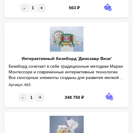
563
₽
-
+
Интерактивный бизиборд 'Динозавр Визи'
Бизиборд сочетает в себе традиционные методики Марии
Монтессори и современные интерактивные технологии.
Все сенсорные элементы созданы для развития мелкой
На центральной части расположена интерактивная сенсорная
Комплектация:
Встроенная интерактивная панель 25 дюймов, Full HD, мультитач
Габариты:1676х916х100 мм
моторики, мышления, логики и идеально находятся на
Артикул:
А63
Программное обеспечение "Дошкольное Образование"
Традиционные развивающие элементы в археологической тем
Интерактивный квест "5 Островов"
Интерактивная раскраска "Оживариум"
своем месте.
348 750
₽
-
+