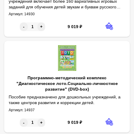
учреждений включает более 160 вариативных игровых
заданий для обучения детей звукам и буквам русского
Выполнение заданий в специальных интерактивных разделах "Ч
языка, основам грамоты, навыкам чтения, а также
Артикул:
14930
развития речи.
9 019
₽
-
+
Программно-методический комплекс
"Диагностическое лото.Социально-личностное
развитие" (DVD-box)
​Пособие предназначено для дошкольных учреждений, а
также центров развития и коррекции детей.
Интерактивная среда для психологической диагностики эмоци
Результаты обследования представляются в виде психологиче
Артикул:
14937
9 019
₽
-
+