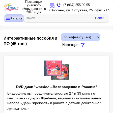
Поставщик
+7 (967) 555-09-55
учебного
оборудования с
ДЕТСКИЙ САД
г.Воронеж, ул. Остужева, 2б, офис 717
2010 года
НАЧАЛЬНАЯ ШКОЛА
Найти
Каталог
СРЕДНЯЯ И СТАРШАЯ ШКОЛА
ДОПОЛНИТЕЛЬНОЕ ОБРАЗОВАНИЕ
Интерактивные пособия и
КАБИНЕТ ЛОГОПЕДА/ПСИХОЛОГА
ПО
(45 тов.)
Навигация:
ИНТЕРАКТИВНОЕ ОБОРУДОВАНИЕ
ПРОЕКТОРЫ, ЭКРАНЫ
ОПТИКА
DVD диск "Фребель.Возвращение в Россию"
Видеофильмы продолжительностью 27 и 39 минут о
классических дарах Фребеля, вариантах использования
набора «Дары Фребеля» в работе с детьми дошкольного
Дополнение к фильмам: видеоинтервью В.Т. Кудрявцева, докто
Авторы: С.И. Мусиенко, В.В. Кожевникова.
возраста и особенностях его применения в различных
Артикул:
12822
образовательных областях.