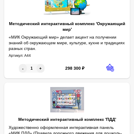
Методический интерактивный комплекс 'Окружающий
мир'
«МИК Окружающий мир» делает акцент на получении
знаний об окружающем мире, культуре, кухне и традициях
разных стран.
Комплектация:
Интерактивная сенсорная панель 25 дюймов (Full HD, мультита
Программное обеспечение «География» в интерактивной игров
В приложении 6 категорий: культура, животные, изобретения, 
Можно играть как в одиночку, так и командами.
Артикул:
А44
Планшетный компьютер с диагональю 7 дюймов
Интерактивный глобус с дополненной реальностью
Программное обеспечение «География»
Пакет программного обеспечения для общеразвивающих и узк
ПО интерактивная настольная игра-квест с заданиями для под
298 300
₽
-
+
Методический интерактивный комплекс 'ПДД'
Художественно оформленная интерактивная панель
«МИК ПДД» (Правила дорожного дви­жения для до­школь­