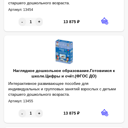
старшего дошкольного возраста.
1. Цвет. 2. Форма. 3. Размер. 4. Направления. 5. Расположени
Артикул:
13454
13 875
₽
-
+
Наглядное дошкольное образование.Готовимся к
школе.Цифры и счёт.(ФГОС ДО)
Интерактивное развивающее пособие для
индивидуальных и групповых занятий взрослых с детьми
старшего дошкольного возраста.
1. Цифры и числа. 2. Счёт до 5. 3. Счёт до 10. 4. Порядковый с
Артикул:
13455
13 875
₽
-
+