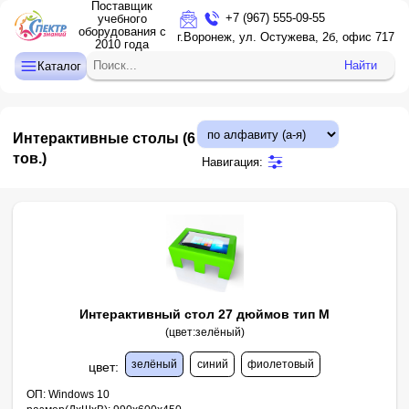
Поставщик
+7 (967) 555-09-55
учебного
оборудования с
ДЕТСКИЙ САД
г.Воронеж, ул. Остужева, 2б, офис 717
2010 года
НАЧАЛЬНАЯ ШКОЛА
Найти
Каталог
СРЕДНЯЯ И СТАРШАЯ ШКОЛА
ДОПОЛНИТЕЛЬНОЕ ОБРАЗОВАНИЕ
Интерактивные столы
(6
КАБИНЕТ ЛОГОПЕДА/ПСИХОЛОГА
тов.)
Навигация:
ИНТЕРАКТИВНОЕ ОБОРУДОВАНИЕ
ПРОЕКТОРЫ, ЭКРАНЫ
ОПТИКА
Интерактивный стол 27 дюймов тип М
(цвет:зелёный)
зелёный
синий
фиолетовый
цвет
:
ОП:
Windows 10