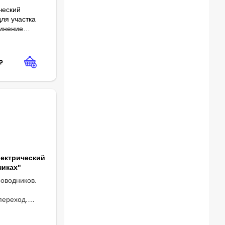
ческий
для участка
динение
ического тока.
ка.
₽
лектрический
никах"
оводников.
переход.
иод в цепи
ор.