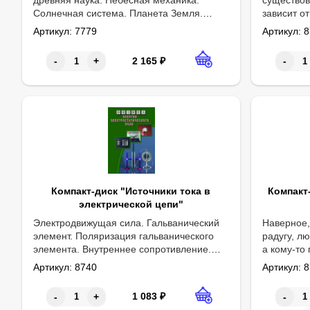
Солнечная система. Планета Земля.
зависит о
Часть 2. Красная планета. Внешние планеты. Малые тела.
Луна. Утренняя звезда.
на Солнце
Артикул:
7779
Артикул:
8
Продолжительность: 73 мин.
и детстве
как она жи
2 165
₽
-
+
-
закончить 
Компакт-диск "Источники тока в
Компакт
электрической цепи"
Электродвижущая сила. Гальванический
Наверное,
элемент. Поляризация гальванического
радугу, л
элемента. Внутреннее сопротивление.
а кому-то
Закон Ома для замкнутой цепи.
и даже по
Артикул:
8740
Артикул:
8
Соединения источников тока.
кто знает,
удивитель
1 083
₽
-
+
-
явлений, п