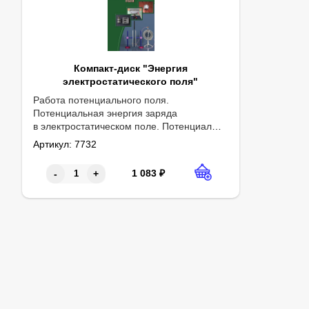
Компакт-диск "Энергия
электростатического поля"
Работа потенциального поля.
Потенциальная энергия заряда
в электростатическом поле. Потенциал
электростатического поля. Разность
Артикул:
7732
потенциалов. Эквипотенциальные
поверхности. Электроемкость
1 083
₽
-
+
уединенного проводника. Электроемкость
конденсатора.