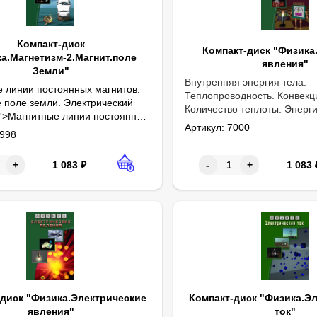
Компакт-диск
Компакт-диск "Физика
а.Магнетизм-2.Магнит.поле
явления"
Земли"
Внутренняя энергия тела.
 линии постоянных магнитов.
Теплопроводность. Конвекц
 поле земли. Электрический
Количество теплоты. Энерги
.'>Магнитные линии постоянных
Закон сохранения энергии.
Артикул:
7000
 Магнитное поле земли.
998
состояния вещества. Пароо
ский двигатель. Формат MP4
Кипение. График кипения и
вещества.
1 083
₽
1 083
+
-
+
-диск "Физика.Электрические
Компакт-диск "Физика.Э
явления"
ток"