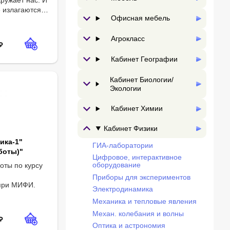
 излагаются
Офисная мебель
ая вселенная. Расширяющаяся вселенная. Продолжительность: 90 
.
 о том, как
 наша
Агрокласс
 система.
₽
Кабинет Географии
Кабинет Биологии/
Экологии
Кабинет Химии
Кабинет Физики
ика-1"
ГИА-лаборатории
боты)"
Цифровое, интерактивное
оборудование
оты по курсу
-
Приборы для экспериментов
при МИФИ.
Электродинамика
Механика и тепловые явления
Механ. колебания и волны
₽
Оптика и астрономия