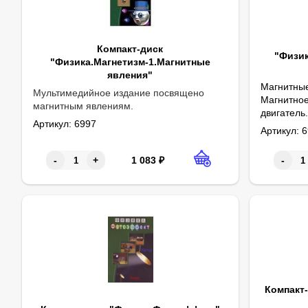
Компакт-диск
"Физик
"Физика.Магнетизм-1.Магнитные
явления"
Магнитные
Мультимедийное издание посвящено
Магнитное
магнитным явлениям.
двигатель
Артикул:
6997
магнитов.
Артикул:
6
Электриче
1 083
₽
-
+
-
Компакт