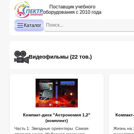
Поставщик учебного
оборудования с 2010 года
ДЕТСКИЙ САД
НАЧАЛЬНАЯ ШКОЛА
Каталог
СРЕДНЯЯ И СТАРШАЯ ШКОЛА
ДОПОЛНИТЕЛЬНОЕ ОБРАЗОВАНИЕ
Видеофильмы
(22 тов.)
КАБИНЕТ ЛОГОПЕДА/ПСИХОЛОГА
ИНТЕРАКТИВНОЕ ОБОРУДОВАНИЕ
ПРОЕКТОРЫ, ЭКРАНЫ
ОПТИКА
Компакт-диск "Астрономия 1,2"
Компакт
(комплект)
Часть 1. Звездные ориентиры. Самая
Жизнь на 
древняя наука. Небесная механика.
существов