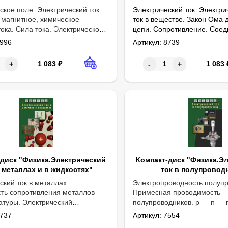
ское поле. Электрический ток.
Электрический ток. Электри
 магнитное, химическое
ток в веществе. Закон Ома 
тока. Сила тока. Электрическое
цепи. Сопротивление. Сое
е. Электрическое
проводников. Работа электр
996
Артикул:
8739
ение. Закон Ома.
Мощность электрического то
тельное и параллельное
1 083
₽
1 083
+
-
+
е проводников. Работа
ь тока.
-диск "Физика.Электрический
Компакт-диск "Физика.Э
в металлах и в жидкостях"
ток в полупровод
ский ток в металлах.
Электропроводность полупр
ть сопротивления металлов
Примесная проводимость
атуры. Электрический
полупроводников. p — n — 
остях. Электролиз. Закон
Полупроводниковый диод. Д
737
Артикул:
7554
 Постоянная Фарадея
переменного тока. Транзист