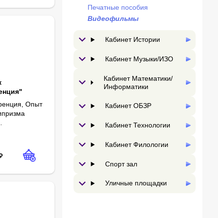
Печатные пособия
Видеофильмы
Кабинет Истории
Кабинет Музыки/ИЗО
Кабинет Математики/
к
Информатики
енция"
ренция, Опыт
Кабинет ОБЗР
ипризма
Кабинет Технологии
ении атома.
енках, Кольца
ь: 25 минут.
Кабинет Филологии
₽
Спорт зал
Уличные площадки