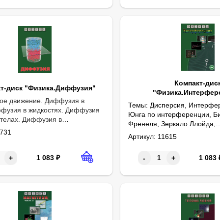
Компакт-дис
т-диск "Физика.Диффузия"
"Физика.Интерфер
ое движение. Диффузия в
Темы: Дисперсия, Интерфе
ффузия в жидкостях. Диффузия
Юнга по интерференции, Б
 телах. Диффузия в
Френеля, Зеркало Ллойда,
 находках, которые привели к революции в представлениях о стро
м мире. Продолжительность:
731
Интерференция в тонких пл
Артикул:
11615
Ньютона. Продолжительност
1 083
₽
1 083
+
-
+