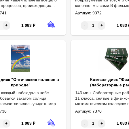
т процессов, происходящих
конечно, мы сами.В фильме
 Свет Солнца. Жизнь и смерть звезды. Наша галактика. Наблюдаем
продолжительность: 27 мин
. Фильм расскажет о рождении
современные представления
741
Артикул:
9372
 нашей Звезды, о том,
родилась наша Вселенная,
вет сейчас, и как может
Галактика, наша Солнечная
1 083
₽
1 083
+
-
+
свой путь.
-диск "Оптические явления в
Компакт-диск "Физ
природе"
(лабораторные ра
 каждый наблюдал в небе
143 мин. Лабораторные раб
юбовался закатом солнца,
11 класса, снятые в физико
 посчастливилось увидеть мираж
математическом колледже 
лярное сияние. Но мало
738
Артикул:
7370
 какова природа этих
но красивых оптических
1 083
₽
1 083
+
-
+
очему и когда они возникает.