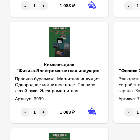
Электрофильтр. Магический шар.
1 083
₽
-
+
-
Возникновение тлеющего разряда.(34
мин.)'>Учебный фильм по школьному
курсу физики. Раздел "Электричество". В
фильме рассмотрены темы: Ионизация
газов. Несамостоятельный разряд.
Ионизация электронным ударом.
Электрофильтр. Магический шар.
Возникновение тлеющего разряда.(34
мин.)
Компакт-диск
"Физика.Электромагнитная индукция"
"Физика.
Правило буравчика. Магнитная индукция.
Электриза
Однородное магнитное поле. Правило
Устройств
левой руки. Электромагнитная
заряда. З
индукция.35 мин.
электрост
Артикул:
6999
Артикул:
7
напряженн
1 083
₽
-
+
-