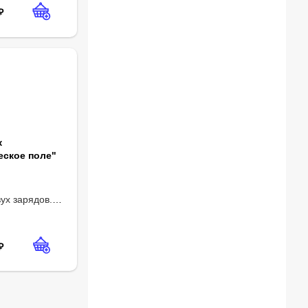
₽
к
еское поле"
ух зарядов.
ское поле.
ческом поле.
аряженного
₽
остатическом