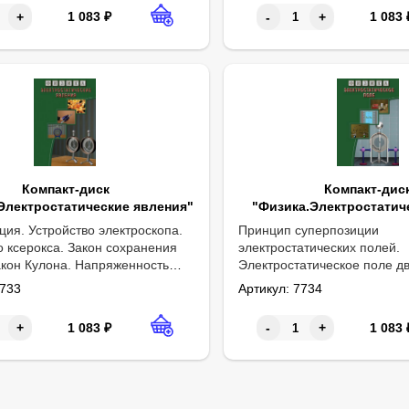
1 083
₽
1 083
+
-
+
Компакт-диск
Компакт-дис
Электростатические явления"
"Физика.Электростатич
ция. Устройство электроскопа.
Принцип суперпозиции
о ксерокса. Закон сохранения
электростатических полей.
акон Кулона. Напряженность
Электростатическое поле дв
атического поля. Линии
Однородное электростатиче
733
Артикул:
7734
ости электростатического поля.
Проводники в электростати
Электростатическое поле з
1 083
₽
1 083
+
-
+
шара. Диэлектрики в электр
поле.