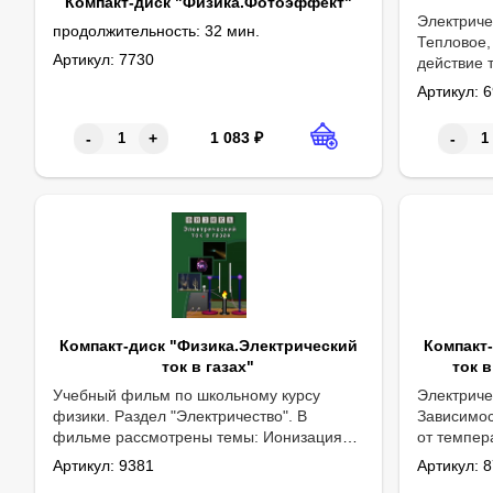
Компакт-диск "Физика.Фотоэффект"
Электриче
продолжительность: 32 мин.
Тепловое,
Артикул:
7730
действие 
напряжени
Артикул:
6
сопротивл
Последова
1 083
₽
-
+
-
соединени
и мощност
Компакт-диск "Физика.Электрический
Компакт
ток в газах"
ток 
Учебный фильм по школьному курсу
Электриче
физики. Раздел "Электричество". В
Зависимос
фильме рассмотрены темы: Ионизация
от темпер
газов. Несамостоятельный разряд.
ток в жидк
Артикул:
9381
Артикул:
8
Ионизация электронным ударом.
Фарадея.