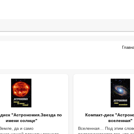
Главн
-диск "Астрономия.Звезда по
Компакт-диск "Астрон
имени солнце"
вселенная"
Земле, да и само
Вселенная… Под этим сло
ание нашей планеты всецело
подразумевается все, что о