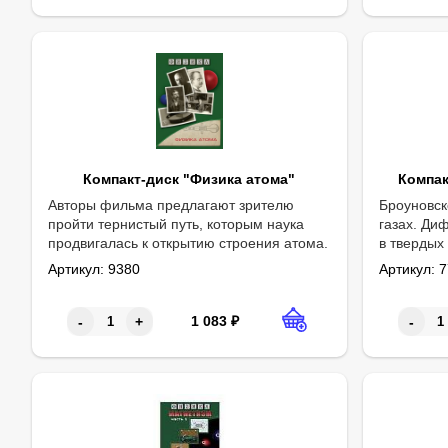
Компакт-диск "Физика атома"
Компак
Авторы фильма предлагают зрителю
Броуновск
пройти тернистый путь, которым наука
газах. Ди
продвигалась к открытию строения атома.
в твердых
Вы узнаете о теоретических и экспериментальных поисках и
окружающе
Артикул:
9380
Артикул:
7
25 мин.
1 083
₽
-
+
-