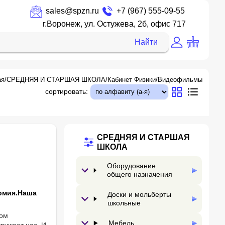
sales@spzn.ru
+7 (967) 555-09-55
г.Воронеж, ул. Остужева, 2б, офис 717
Найти
ая
/
СРЕДНЯЯ И СТАРШАЯ ШКОЛА
/
Кабинет Физики
/
Видеофильмы
сортировать:
СРЕДНЯЯ И СТАРШАЯ
ШКОЛА
Оборудование
общего назначения
омия.Наша
Доски и мольберты
школьные
вом
Мебель
кружает нас. И