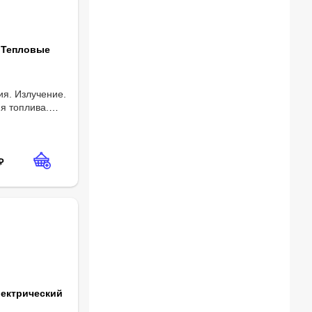
.Тепловые
ия. Излучение.
я топлива.
 Агрегатные
бразование.
 плавления
₽
лектрический