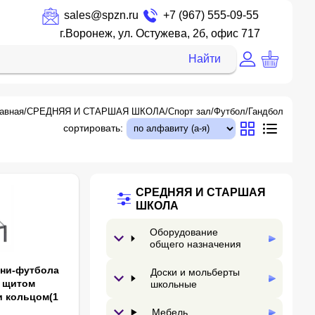
sales@spzn.ru
+7 (967) 555-09-55
г.Воронеж, ул. Остужева, 2б, офис 717
Найти
авная
/
СРЕДНЯЯ И СТАРШАЯ ШКОЛА
/
Спорт зал
/
Футбол/Гандбол
сортировать:
СРЕДНЯЯ И СТАРШАЯ
ШКОЛА
Оборудование
общего назначения
ини-футбола
Доски и мольберты
б щитом
школьные
и кольцом(1
Мебель