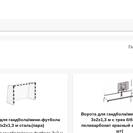
Гл
Ворота для гандбола/м
для гандбола/мини-футбола
3х2х1,3 м с трен б/
3х2х1,3 м сталь(пара)
поликарбонат красный 
шт)
я гандбола/мини-футбола 3х2 м