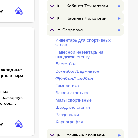
ворот.
Кабинет Технологии
₽
Кабинет Филологии
Спорт зал
Инвентарь для спортивных
залов
Навесной инвентарь на
шведскую стенку
Баскетбол
 складные
Волейбол/Бадминтон
орные пара
Футбол/Гандбол
Гимнастика
дные
Легкая атлетика
о-разборную
Маты спортивные
стоек,
Шведские стенки
- в комплект не входит
ризонтальной
дная из круглой трубы диаметром - 25 мм
 диаметром - 16 мм
Раздевалки
 Сварные швы
ачищены.
Хореография
₽
шковой
Уличные площадки