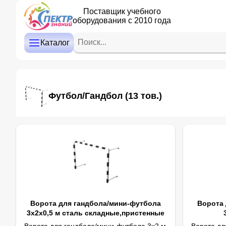
Поставщик учебного
оборудования с 2010 года
ДЕТСКИЙ САД
НАЧАЛЬНАЯ ШКОЛА
Каталог
СРЕДНЯЯ И СТАРШАЯ ШКОЛА
ДОПОЛНИТЕЛЬНОЕ ОБРАЗОВАНИЕ
Футбол/Гандбол
(13 тов.)
КАБИНЕТ ЛОГОПЕДА/ПСИХОЛОГА
ИНТЕРАКТИВНОЕ ОБОРУДОВАНИЕ
ПРОЕКТОРЫ, ЭКРАНЫ
ОПТИКА
Ворота для гандбола/мини-футбола
Ворота 
3х2х0,5 м сталь складные,пристенные
Ворота для гандбола/мини-футбола 3х2 м
Ворота дл