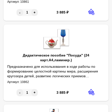
мышления, обогащению и активизации словаря.
Артикул:
10861
Содержит 24 полноцветных картинки формата А4,
ламинированных пленкой. Сопровождается
3 885
₽
-
+
методическими рекомендациями. Авторы: О. В.
Печенкина, В. В. Кожевникова
Дидактическое пособие "Посуда" (24
карт.А4,ламинир.)
Предназначено для использования в ходе работы по
формированию целостной картины мира, расширения
кругозора детей, развитию логических приемов
Авторы: О. В. Печенкина, В. В. Кожевникова
мышления, обогащению и активизации словаря.
Артикул:
10862
Содержит 24 полноцветных картинки формата А4,
ламинированных пленкой. Сопровождается
3 885
₽
-
+
методическими рекомендациями.