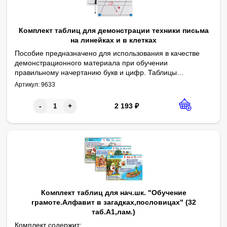
Комплект таблиц для демонстрации техники письма
на линейках и в клетках
Пособие предназначено для использования в качестве
демонстрационного материала при обучении
правильному начертанию букв и цифр. Таблицы
Габаритные размеры в упаковке (дл.*шир.*выс.), см: 30*42*2. Ве
В комплект входят: демонстрационные таблицы – 4 шт., маркеры 
Автор: Т.В. Комлева.
напечатаны на двух листах формата А3 (двусторонняя
Артикул:
9633
печать). В комплект входят следующие таблицы: таблица
для демонстрации техники письма букв на узких линейках,
2 193
₽
-
+
таблица для демонстрации техники письма букв на
широких линейках, таблица для демонстрации техники
письма цифр в крупных клетках, таблица для
демонстрации правильного оформления математических
записей. Таблицы ламинированы глянцевой пленкой,
применяются по принципу "пиши–стирай". Используется
маркер для белых досок. Написанное стирается сухой
тряпкой.
Комплект таблиц для нач.шк. "Обучение
грамоте.Алфавит в загадках,пословицах" (32
таб.А1,лам.)
Комплект содержит: