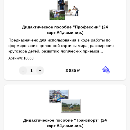
Дидактическое пособие "Профессии" (24
карт.А4,ламинир.)
Предназначено для использования в ходе работы по
формированию целостной картины мира, расширения
кругозора детей, развитию логических приемов
Авторы: О. В. Печенкина, В. В. Кожевникова
мышления, обогащению и активизации словаря.
Артикул:
10863
Содержит 24 полноцветных картинки формата А4,
ламинированных пленкой. Сопровождается
3 885
₽
-
+
методическими рекомендациями.
Дидактическое пособие "Транспорт" (24
карт.А4,ламинир.)