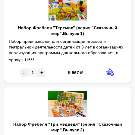
Набор Фребеля "Теремок" (серия "Сказочный
мир".Выпуск 1)
Набор предназначен для организации игровой и
театральной деятельности детей от 3 лет в организациях,
реализующих программы дошкольного образования, и
Габаритные размеры в упаковке (дл.*шир.*выс.), см: 31*21,5*5. 
Комплектность: декорации формата А4 – 2 шт., карточки с пер
Игровой набор разработан в соответствии с педагогическими 
дома. Может быть использован в качестве игрового,
Артикул:
11566
дидактического или учебно-наглядного материала в
следующих образовательных областях: речевое развитие,
5 967
₽
-
+
социально-коммуникативное развитие, познавательное
развитие, художественно-эстетическое развитие.
Набор Фребеля "Три медведя" (серия "Сказочный
мир".Выпуск 2)