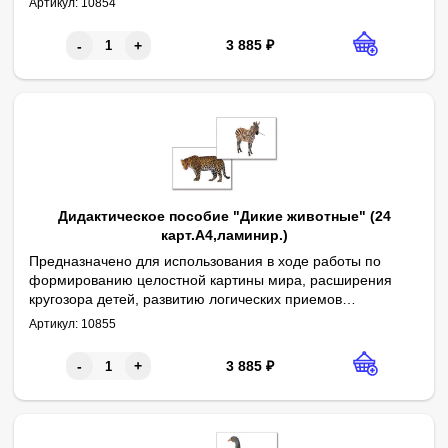
Артикул:
10854
Содержит 24 полноцветных картинки формата А4,
ламинированных пленкой. Сопровождается
3 885
₽
-
+
методическими рекомендациями.
Дидактическое пособие "Дикие животные" (24
карт.А4,ламинир.)
Предназначено для использования в ходе работы по
формированию целостной картины мира, расширения
кругозора детей, развитию логических приемов
Авторы: О. В. Печенкина, В. В. Кожевникова
мышления, обогащению и активизации словаря.
Артикул:
10855
Содержит 24 полноцветных картинки формата А4,
ламинированных пленкой. Сопровождается
3 885
₽
-
+
методическими рекомендациями.