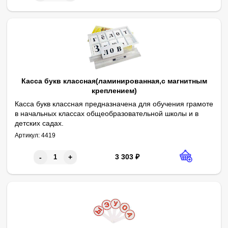
Касса букв классная(ламинированная,с магнитным
креплением)
Касса букв классная предназначена для обучения грамоте
в начальных классах общеобразовательной школы и в
детских садах.
Комплектность: карточки с буквами и знаками на белом фоне – 1
Пособие представляет собой ламинированные пленкой листы с
Перед началом работы необходимо разрезать листы по линиям н
Артикул:
4419
3 303
₽
-
+