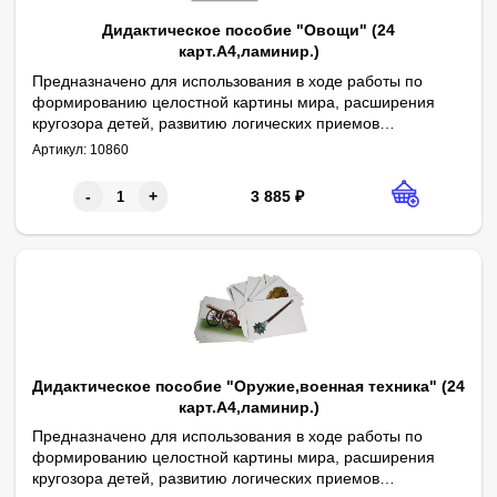
Дидактическое пособие "Овощи" (24
карт.А4,ламинир.)
Предназначено для использования в ходе работы по
формированию целостной картины мира, расширения
кругозора детей, развитию логических приемов
Авторы: О. В. Печенкина, В. В. Кожевникова
мышления, обогащению и активизации словаря.
Артикул:
10860
Содержит 24 полноцветных картинки формата А4,
ламинированных пленкой. Сопровождается
3 885
₽
-
+
методическими рекомендациями.
Дидактическое пособие "Оружие,военная техника" (24
карт.А4,ламинир.)
Предназначено для использования в ходе работы по
формированию целостной картины мира, расширения
кругозора детей, развитию логических приемов