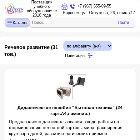
Поставщик
+7 (967) 555-09-55
учебного
оборудования с
ДЕТСКИЙ САД
г.Воронеж, ул. Остужева, 2б, офис 717
2010 года
НАЧАЛЬНАЯ ШКОЛА
Найти
Каталог
СРЕДНЯЯ И СТАРШАЯ ШКОЛА
ДОПОЛНИТЕЛЬНОЕ ОБРАЗОВАНИЕ
Речевое развитие
(31
КАБИНЕТ ЛОГОПЕДА/ПСИХОЛОГА
тов.)
Навигация:
ИНТЕРАКТИВНОЕ ОБОРУДОВАНИЕ
ПРОЕКТОРЫ, ЭКРАНЫ
ОПТИКА
Дидактическое пособие "Бытовая техника" (24
карт.А4,ламинир.)
Предназначено для использования в ходе работы по
формированию целостной картины мира, расширения
кругозора детей, развитию логических приемов
Авторы: О. В. Печенкина, В. В. Кожевникова
мышления, обогащению и активизации словаря.