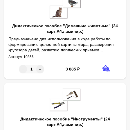
Дидактическое пособие "Домашние животные" (24
карт.А4,ламинир.)
Предназначено для использования в ходе работы по
формированию целостной картины мира, расширения
кругозора детей, развитию логических приемов
Авторы: О. В. Печенкина, В. В. Кожевникова
мышления, обогащению и активизации словаря.
Артикул:
10856
Содержит 24 полноцветных картинки формата А4,
ламинированных пленкой. Сопровождается
3 885
₽
-
+
методическими рекомендациями.
Дидактическое пособие "Инструменты" (24
карт.А4,ламинир.)