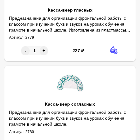
Касса-веер гласных
Предназначена для организации фронтальной работы с
классом при изучении букв и звуков на уроках обучения
грамоте в начальной школе. Изготовлена из пластмассы.
Представляет собой комплект пластинок, соединенных
Артикул:
2779
аналогично соединению деталей веера, с буквами,
обозначающими гласные звуки русского языка. Буквы
227
₽
-
+
выполнены крупным шрифтом и нанесены яркой краской.
Позволяет учителю при организации фронтальной работы
определять уровень знаний каждого учащегося.
Сопровождается методическими рекомендациями по
использованию в учебном процессе.
Касса-веер согласных
Предназначена для организации фронтальной работы с
классом при изучении букв и звуков на уроках обучения
грамоте в начальной школе.
Изготовлена из пластмассы. Представляет собой комплект пл
Позволяет учителю при организации фронтальной работы опр
Артикул:
2780