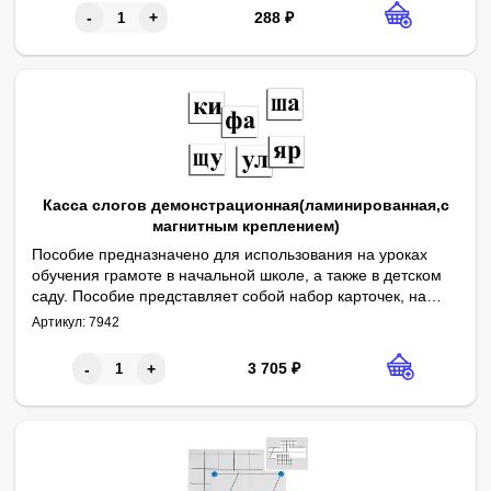
288
₽
-
+
Касса слогов демонстрационная(ламинированная,с
магнитным креплением)
Пособие предназначено для использования на уроках
обучения грамоте в начальной школе, а также в детском
саду. Пособие представляет собой набор карточек, на
Габаритные размеры в упаковке (дл.*шир.*выс.), см: 30,5*22*3. В
Комплектность: карточки с двухбуквенными слогами – 160 шт., 
Авторы: К.М. Тихомирова, Т.Н. Харламова.
которых напечатаны двухбуквенные открытые и закрытые
Артикул:
7942
слоги, отобранные по частотному принципу употребления
в «Азбуке».
3 705
₽
-
+