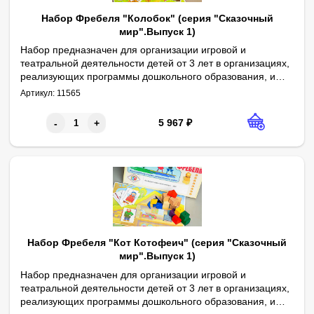
Набор Фребеля "Колобок" (серия "Сказочный
мир".Выпуск 1)
Набор предназначен для организации игровой и
театральной деятельности детей от 3 лет в организациях,
реализующих программы дошкольного образования, и
Габаритные размеры в упаковке (дл.*шир.*выс.), см: 31*21,5*5. 
Комплектность: декорации формата А4 – 2 шт., карточки с персо
Игровой набор разработан в соответствии с педагогическими 
дома. Может быть использован в качестве игрового,
Артикул:
11565
дидактического или учебно-наглядного материала в
следующих образовательных областях: речевое развитие,
5 967
₽
-
+
социально-коммуникативное развитие, познавательное
развитие, художественно-эстетическое развитие.
Набор Фребеля "Кот Котофеич" (серия "Сказочный
мир".Выпуск 1)
Набор предназначен для организации игровой и
театральной деятельности детей от 3 лет в организациях,
реализующих программы дошкольного образования, и
Габаритные размеры в упаковке (дл.*шир.*выс.), см: 31*21,5*5. 
Комплектность: декорации формата А4 – 2 шт., карточки с перс
Игровой набор разработан в соответствии с педагогическими 