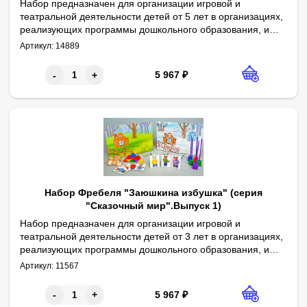
Набор предназначен для организации игровой и
театральной деятельности детей от 5 лет в организациях,
реализующих программы дошкольного образования, и
Игровой набор разработан в соответствии с педагогическими 
Габаритные размеры в упаковке (дл.*шир.*выс.), см: 31*21,5*5. В
Комплектность: декорации формата А4 – 2 шт., карточки с персо
дома. Может быть использован в качестве игрового,
Артикул:
14889
дидактического или учебно-наглядного материала в
следующих образовательных областях: речевое развитие,
5 967
₽
-
+
социально-коммуникативное развитие, познавательное
развитие, художественно-эстетическое развитие.
Набор Фребеля "Заюшкина избушка" (серия
"Сказочный мир".Выпуск 1)
​Набор предназначен для организации игровой и
театральной деятельности детей от 3 лет в организациях,
реализующих программы дошкольного образования, и
Габаритные размеры в упаковке (дл.*шир.*выс.), см: 31*21,5*5. 
Комплектность: декорации формата А4 – 2 шт., карточки с пер
Игровой набор разработан в соответствии с педагогическими 
дома. Может быть использован в качестве игрового,
Артикул:
11567
дидактического или учебно-наглядного материала в
следующих образовательных областях: речевое развитие,
5 967
₽
-
+
социально-коммуникативное развитие, познавательное