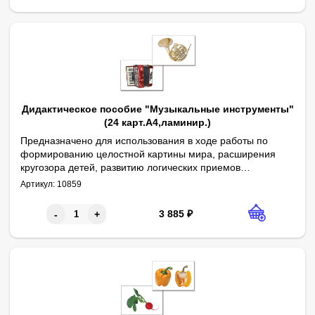
Дидактическое пособие "Музыкальные инструменты"
(24 карт.А4,ламинир.)
Предназначено для использования в ходе работы по
формированию целостной картины мира, расширения
кругозора детей, развитию логических приемов
Авторы: О. В. Печенкина, В. В. Кожевникова
мышления, обогащению и активизации словаря.
Артикул:
10859
Содержит 24 полноцветных картинки формата А4,
ламинированных пленкой. Сопровождается
3 885
₽
-
+
методическими рекомендациями.