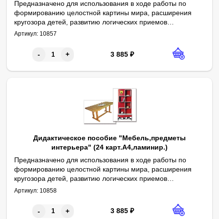
Предназначено для использования в ходе работы по
формированию целостной картины мира, расширения
кругозора детей, развитию логических приемов
Авторы: О. В. Печенкина, В. В. Кожевникова
мышления, обогащению и активизации словаря.
Артикул:
10857
Содержит 24 полноцветных картинки формата А4,
ламинированных пленкой. Сопровождается
3 885
₽
-
+
методическими рекомендациями.
Дидактическое пособие "Мебель,предметы
интерьера" (24 карт.А4,ламинир.)
Предназначено для использования в ходе работы по
формированию целостной картины мира, расширения
кругозора детей, развитию логических приемов
Авторы: О. В. Печенкина, В. В. Кожевникова
мышления, обогащению и активизации словаря.
Артикул:
10858
Содержит 24 полноцветных картинки формата А4,
ламинированных пленкой. Сопровождается
3 885
₽
-
+
методическими рекомендациями.