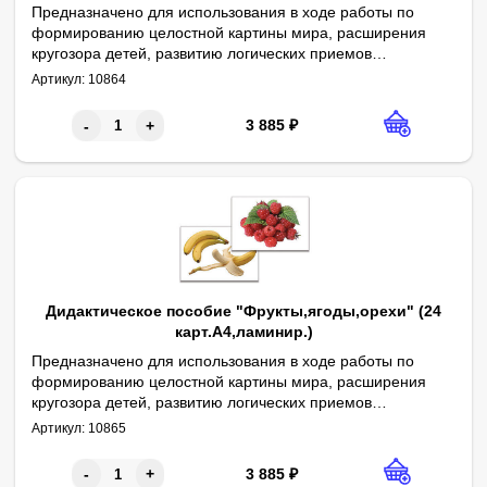
Предназначено для использования в ходе работы по
формированию целостной картины мира, расширения
кругозора детей, развитию логических приемов
Авторы: О. В. Печенкина, В. В. Кожевникова
мышления, обогащению и активизации словаря.
Артикул:
10864
Содержит 24 полноцветных картинки формата А4,
ламинированных пленкой. Сопровождается
3 885
₽
-
+
методическими рекомендациями.
Дидактическое пособие "Фрукты,ягоды,орехи" (24
карт.А4,ламинир.)
Предназначено для использования в ходе работы по
формированию целостной картины мира, расширения
кругозора детей, развитию логических приемов
Авторы: О. В. Печенкина, В. В. Кожевникова
мышления, обогащению и активизации словаря.
Артикул:
10865
Содержит 24 полноцветных картинки формата А4,
ламинированных пленкой. Сопровождается
3 885
₽
-
+
методическими рекомендациями.