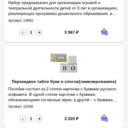
Набор предназначен для организации игровой и
театральной деятельности детей от 3 лет в организациях,
реализующих программы дошкольного образования, и
Габаритные размеры в упаковке (дл.*шир.*выс.), см: 31*21,5*5. В
Комплектность: декорации формата А4 – 2 шт., карточки с перс
Игровой набор разработан в соответствии с педагогическими 
дома. Может быть использован в качестве игрового,
Артикул:
14892
дидактического или учебно-наглядного материала в
следующих образовательных областях: речевое развитие,
5 967
₽
-
+
социально-коммуникативное развитие, познавательное
развитие, художественно-эстетическое развитие.
Перекидное табло букв и слогов(ламинированное)
Пособие состоит из 2 стопок карточек с буквами русского
алфавита. В одной стопке карточки с буквами,
обозначающими согласные звуки, в другой – с буквами,
Комплектность: перекидное табло – 1 шт., руководство по экспл
Габаритные размеры в упаковке (дл.*шир.*выс.), см: 18*9,5*1. Ве
Автор: О.В. Печенкина
обозначающими гласные. Также в состав пособия входят
Артикул:
10306
красная, зеленая и синяя карточки. Детали пособия
соединены спиралью, что позволяет легко перекидывать
2 220
₽
-
+
их как карточки на судейском табло. Обложки и карточки
напечатаны на картоне и ламинированы пленкой.