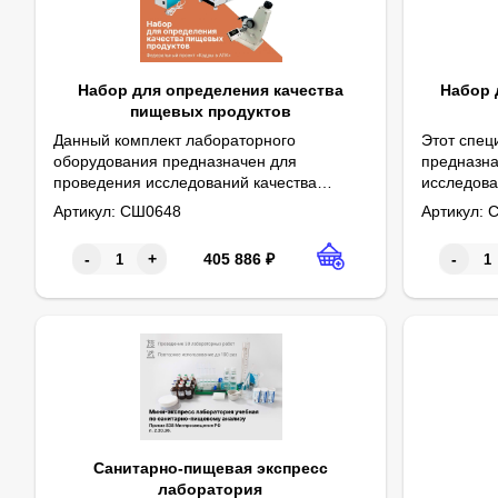
Набор для определения качества
Набор 
пищевых продуктов
Данный комплект лабораторного
Этот спец
оборудования предназначен для
предназна
проведения исследований качества
исследова
Анализатор влажности обеспечивает экспресс-контроль мас
Комплектация
Люминоскоп - 1 шт.
Использов
Кроме тог
Комплект
Рассев.
пищевых продуктов и кормов в области
зерновых 
Артикул:
СШ0648
Артикул:
С
Анализатор влажности (высокоточный, в комплектации с гире
Рефрактометр лабораторный - 1 шт.
Комплект с
Комплект с
Антивибра
животноводства, ветеринарии и
до мукомо
зоотехнии. Люминоскоп позволяет
включает 
405 886
₽
-
+
-
определять качество образцов методом
оборудова
люминесцентного анализа, выявляя
обеспечив
признаки порчи или фальсификации.
эффективн
Санитарно-пищевая экспресс
лаборатория