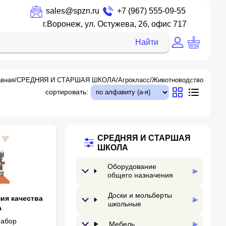
sales@spzn.ru
+7 (967) 555-09-55
г.Воронеж, ул. Остужева, 2б, офис 717
Найти
авная
/
СРЕДНЯЯ И СТАРШАЯ ШКОЛА
/
Агрокласс
/
Животноводство
сортировать:
СРЕДНЯЯ И СТАРШАЯ
ШКОЛА
Оборудование
общего назначения
Доски и мольберты
ия качества
школьные
а
набор
Мебель