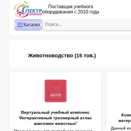
Поставщик учебного
оборудования с 2010 года
ДЕТСКИЙ САД
НАЧАЛЬНАЯ ШКОЛА
Каталог
СРЕДНЯЯ И СТАРШАЯ ШКОЛА
ДОПОЛНИТЕЛЬНОЕ ОБРАЗОВАНИЕ
Животноводство
(15 тов.)
КАБИНЕТ ЛОГОПЕДА/ПСИХОЛОГА
ИНТЕРАКТИВНОЕ ОБОРУДОВАНИЕ
ПРОЕКТОРЫ, ЭКРАНЫ
ОПТИКА
Виртуальный учебный комплекс
Ком
'Интерактивный трехмерный атлас
матер
анатомии животных'
Данный к
Предназначен для подробного изучения