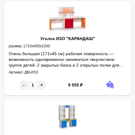
Уголок ИЗО "КАРАНДАШ"
размер:
1710х450х1030
Очень большая (171х45 см) рабочая поверхность —
возможность одновременно заниматься творчеством
группе детей. 2 закрытых бокса и 2 открытых полки для
хранения инвентаря. Отсутствие задней стенки на
Артикул:
ДМ-И33
большей части изделия делает его легким, сохраняет
дизайн интерьера.
9 555
₽
-
+