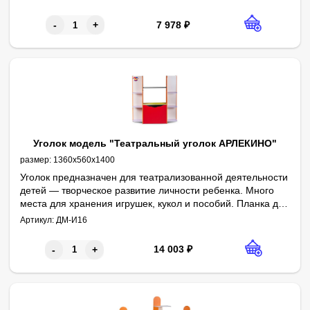
универсальности, изделие может быть использовано и в
других направлениях творческого развития.
7 978
₽
-
+
Уголок модель "Театральный уголок АРЛЕКИНО"
размер:
1360х560х1400
Уголок предназначен для театрализованной деятельности
детей — творческое развитие личности ребенка. Много
места для хранения игрушек, кукол и пособий. Планка для
занавески перемещается по высоте — удобно в
Артикул:
ДМ-И16
использовании для детей разного роста. Боковые
вертикальные заградительные бортики для комфортной
14 003
₽
-
+
подготовки «за кулисами». Наличие декоративного
элемента.