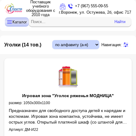
Поставщик
+7 (967) 555-09-55
учебного
оборудования с
ДЕТСКИЙ САД
г.Воронеж, ул. Остужева, 2б, офис 717
2010 года
НАЧАЛЬНАЯ ШКОЛА
Найти
Каталог
СРЕДНЯЯ И СТАРШАЯ ШКОЛА
ДОПОЛНИТЕЛЬНОЕ ОБРАЗОВАНИЕ
Уголки
(14 тов.)
Навигация:
КАБИНЕТ ЛОГОПЕДА/ПСИХОЛОГА
ИНТЕРАКТИВНОЕ ОБОРУДОВАНИЕ
ПРОЕКТОРЫ, ЭКРАНЫ
ОПТИКА
Игровая зона "Уголок ряженья МОДНИЦА"
размер:
1050х300х1100
Предназначен для свободного доступа детей к нарядам и
костюмам. Игровая зона компактна, устойчива, не имеет
острых углов. Открытый платяной шкаф (со штангой для
плечиков) приучает детей к аккуратности. Большое
Артикул:
ДМ-И22
настоящее зеркало позволяет ребенку рассматривать