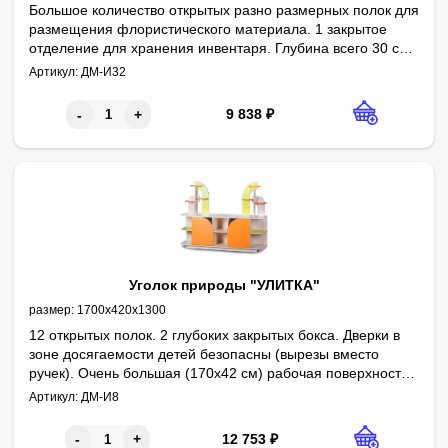
Большое количество открытых разно размерных полок для
размещения флористического материала. 1 закрытое
отделение для хранения инвентаря. Глубина всего 30 см
— изделие идеально подходит для установки в узких
Артикул:
ДМ-И32
длинных проходах. Отсутствие задней стенки на большей
части изделия делает его легким, сохраняет дизайн
9 838
₽
-
+
интерьера. Дверки в зоне досягаемости детей безопасны
(вырезы вместо ручек).
Уголок природы "УЛИТКА"
размер:
1700х420х1300
12 открытых полок. 2 глубоких закрытых бокса. Дверки в
зоне досягаемости детей безопасны (вырезы вместо
ручек). Очень большая (170х42 см) рабочая поверхность
— возможность размещения существенного количества
Артикул:
ДМ-И8
материала.
12 753
₽
-
+