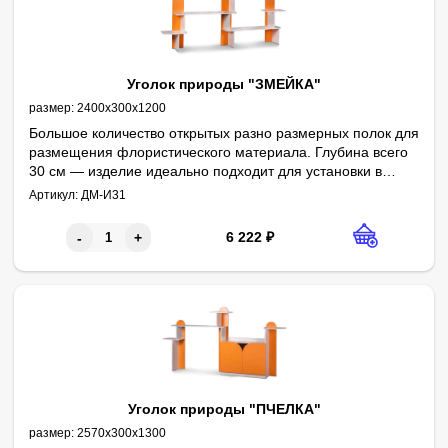
Уголок природы "ЗМЕЙКА"
размер:
2400х300х1200
Большое количество открытых разно размерных полок для
размещения флористического материала. Глубина всего
30 см — изделие идеально подходит для установки в
узких длинных проходах. Отсутствие задней стенки делает
Артикул:
ДМ-И31
изделие легким, сохраняет дизайн интерьера.
6 222
₽
-
+
Уголок природы "ПЧЕЛКА"
размер:
2570х300х1300