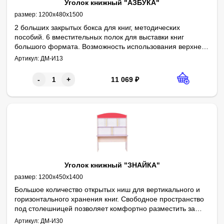
Уголок книжный "АЗБУКА"
размер:
1200х480х1500
2 больших закрытых бокса для книг, методических
пособий. 6 вместительных полок для выставки книг
большого формата. Возможность использования верхней
панели (120 см) для украшения интерьера.
Артикул:
ДМ-И13
11 069
₽
-
+
Уголок книжный "ЗНАЙКА"
размер:
1200х450х1400
Большое количество открытых ниш для вертикального и
горизонтального хранения книг. Свободное пространство
под столешницей позволяет комфортно разместить за
чтением более одного ребенка. За счет своей
Артикул:
ДМ-И30