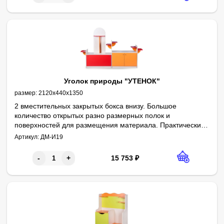
Уголок природы "УТЕНОК"
размер:
2120х440х1350
2 вместительных закрытых бокса внизу. Большое
количество открытых разно размерных полок и
поверхностей для размещения материала. Практически
отсутствие задней стенки в верхней части изделия
Артикул:
ДМ-И19
сохраняет дизайн интерьера.
15 753
₽
-
+