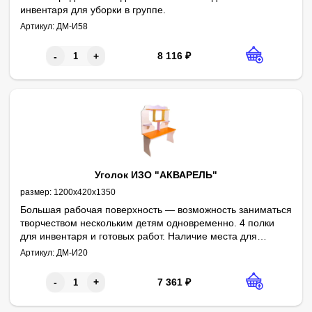
инвентаря для уборки в группе.
Артикул:
ДМ-И58
8 116
₽
-
+
Уголок ИЗО "АКВАРЕЛЬ"
размер:
1200х420х1350
Большая рабочая поверхность — возможность заниматься
творчеством нескольким детям одновременно. 4 полки
для инвентаря и готовых работ. Наличие места для
размещения детских рисунков на задней панели.
Артикул:
ДМ-И20
Фигурный вырез в задней стенке делает изделие легким,
сохраняет дизайн интерьера.
7 361
₽
-
+