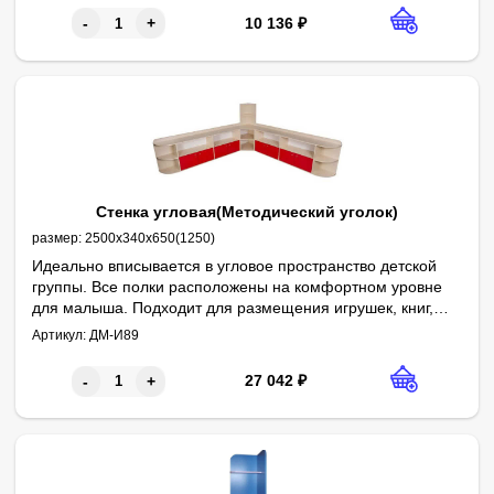
себя в полный рост.
10 136
₽
-
+
Стенка угловая(Методический уголок)
размер:
2500х340х650(1250)
Идеально вписывается в угловое пространство детской
группы. Все полки расположены на комфортном уровне
для малыша. Подходит для размещения игрушек, книг,
пособий.
Артикул:
ДМ-И89
27 042
₽
-
+