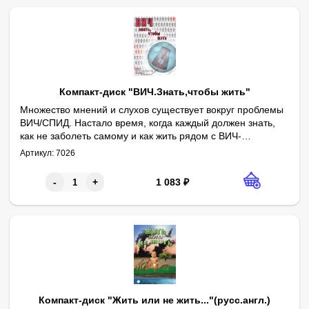
Компакт-диск "ВИЧ.Знать,чтобы жить"
Множество мнений и слухов существует вокруг проблемы
ВИЧ/СПИД. Настало время, когда каждый должен знать,
как не заболеть самому и как жить рядом с ВИЧ-
инфицированными людьми.
Артикул:
7026
1 083
₽
-
+
Компакт-диск "Жить или не жить..."(русс.англ.)