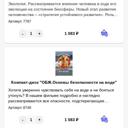
Экология. Рассматривается влияние человека в ходе его
эволюции на состояние биосферы. Новый этап развития
человечества – «стратегия устойчивого развития». Роль
России в переходе на ноосферный путь развития».
Артикул:
7787
1 083
₽
-
+
Компакт-диск "ОБЖ.Основы безопасности на воде"
Хотите уверенно чувствовать себя на воде и не бояться
утонуть? В нашем фильме подробно и наглядно
рассматриваются все опасности, подстерегающие
любителей плавания, и способы спасения на воде.
Артикул:
8748
Продолжительность: 25 мин
1 083
₽
-
+