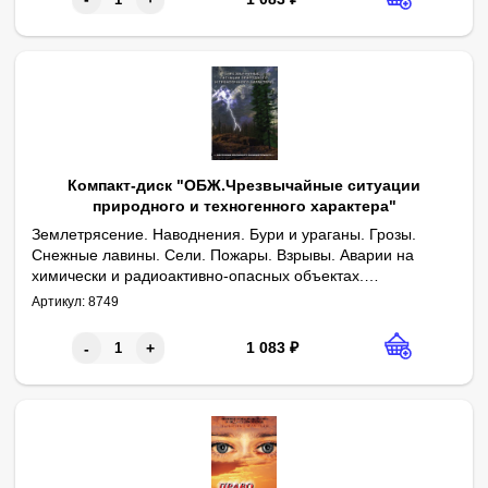
Компакт-диск "ОБЖ.Чрезвычайные ситуации
природного и техногенного характера"
Землетрясение. Наводнения. Бури и ураганы. Грозы.
Снежные лавины. Сели. Пожары. Взрывы. Аварии на
химически и радиоактивно-опасных объектах.
продолжительность: 35 мин.
Гидродинамические аварии. Чрезвычайные ситуации на
Артикул:
8749
транспорте.
1 083
₽
-
+