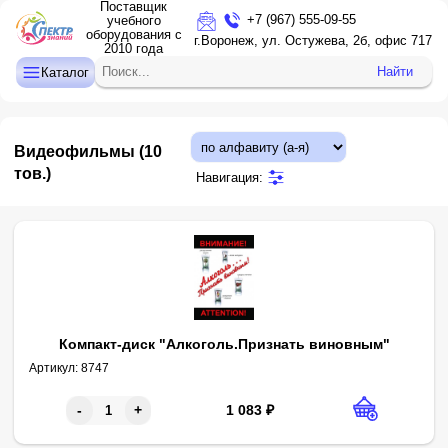
Поставщик
+7 (967) 555-09-55
учебного
оборудования с
ДЕТСКИЙ САД
г.Воронеж, ул. Остужева, 2б, офис 717
2010 года
НАЧАЛЬНАЯ ШКОЛА
Найти
Каталог
СРЕДНЯЯ И СТАРШАЯ ШКОЛА
ДОПОЛНИТЕЛЬНОЕ ОБРАЗОВАНИЕ
Видеофильмы
(10
КАБИНЕТ ЛОГОПЕДА/ПСИХОЛОГА
тов.)
Навигация:
ИНТЕРАКТИВНОЕ ОБОРУДОВАНИЕ
ПРОЕКТОРЫ, ЭКРАНЫ
ОПТИКА
Компакт-диск "Алкоголь.Признать виновным"
Артикул:
8747
1 083
₽
-
+