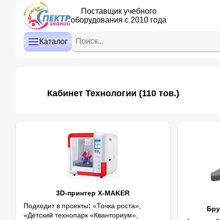
Поставщик учебного
оборудования с 2010 года
ДЕТСКИЙ САД
НАЧАЛЬНАЯ ШКОЛА
Каталог
СРЕДНЯЯ И СТАРШАЯ ШКОЛА
ДОПОЛНИТЕЛЬНОЕ ОБРАЗОВАНИЕ
Кабинет Технологии
(110 тов.)
КАБИНЕТ ЛОГОПЕДА/ПСИХОЛОГА
ИНТЕРАКТИВНОЕ ОБОРУДОВАНИЕ
ПРОЕКТОРЫ, ЭКРАНЫ
ОПТИКА
3D-принтер X-MAKER
Подходит в проекты
:
«Точка роста»,
Бру
«Детский технопарк «Кванториум»,