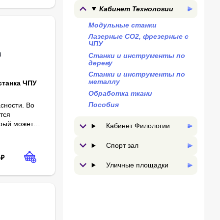
Кабинет Технологии
Модульные станки
Лазерные СО2, фрезерные с
ЧПУ
Станки и инструменты по
дереву
Станки и инструменты по
металлу
станка ЧПУ
Обработка ткани
Пособия
сности. Во
тся
орый может
Кабинет Филологии
ите синий свет, создаваемый лазерной гравировкой, защищая ваши
 Он складной, легко носить и собирать. Это делает общую структур
 горение и
возникающие
Спорт зал
ки.
₽
Уличные площадки