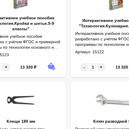
активное учебное пособие
Интерактивное учебно
ология.Кройка и шитье.5-9
"Технология.Кулинария.
классы"
Интерактивное учебное пос
вное учебное пособие
разработано с учётом ФГО
но с учётом ФГОС и примерной
программы по технологии о
 по технологии основного и
Обработка овощей. Блюда и
среднего общего образован
Артикул:
15122
аловедение. 2. Ручные швы. 3. Машиноведение. 4. Влажно-тепловая
общего образования. Материал
5123
Первичная обработка мяса 
Приемы тепловой обработки
Мера и масса некоторых про
Мясной бульон.
Заправочные супы.
Изделия из рубленого мяса.
Приготовление блюд из рыб
Приготовление блюд из мол
Блюда из яиц.
Приготовление каши.
Приготовление изделий из т
Правила техники безопасно
Содержание питательных ве
Правила сервировки и повед
интерактивного учебного п
вного учебного пособия
содержит темы учебного ку
темы учебного курса по
технологии 5- 9 классов.
13 320
₽
13 320
+
-
+
 5- 9 классов.
Клещи 180 мм
Ключ разводной
 мм, используются при
Разводной ключ применяет