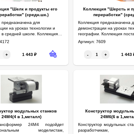
кция "Шелк и продукты его
Коллекция "Шерсть и п
реработки" (средн.шк.)
переработки" (сред
 предназначена для
Коллекция предназначена 
ции на уроках технологии и
демонстрации на уроках те
 в средней школе. Коллекция
географии. Коллекция пост
 размеры в упаковке: 30,5х22х3 см. Вес не более 0,2 кг.
Образцы шерсти, ровницы, 
Сопровождается схемой, р
Габаритные размеры в упаковк
тся в картонной коробке.
картонной коробке.
4172
Артикул:
7609
оконов, пряжи, нитей и тканей
ы на картонных
1 443
₽
1 443
+
-
+
ванных планшетах и
даются схемой, раскрывающей
ю переработки шёлка.
руктор модульных станков
Конструктор модульны
24М4(4 в 1,металл)
24М6(6 в 1,мета
трансформер 24М4 подойдет
Конструктор модульных ста
сиональным моделистам,
разработчикам, 