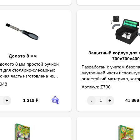
Защитный корпус для 
Долото 8 мм
700х700х400
долото 8 мм простой ручной
Разработан с учетом безопа
т для столярно-слесарных
внутренней части используе
очая часть изготовлена из
огнестойкий материал, кот
тали, что определяет
948
бы дымоприемников и струбцины для крепления к столу.
Дизайн защиты глаз. Уменьш
Быстро и легко установить.
эффективно предотвращать
Артикул:
Z700
йкость и долговечность данного
. и рабочим полем 300х400 мм
00 мм.
изолировать дым и запах, 
та.
во время процесса гравиров
1 319
₽
41 866
+
-
+