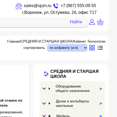
sales@spzn.ru
+7 (967) 555-09-55
г.Воронеж, ул. Остужева, 2б, офис 717
Найти
Главная
/
СРЕДНЯЯ И СТАРШАЯ ШКОЛА
/
Кабинет Технологии
сортировать:
СРЕДНЯЯ И СТАРШАЯ
ШКОЛА
Оборудование
общего назначения
й станок со
Доски и мольберты
екла
школьные
резерования,
Мебель
 углами