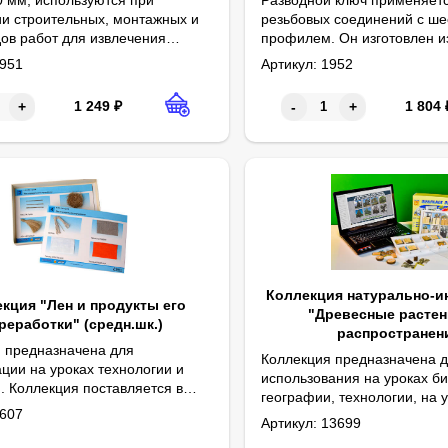
и строительных, монтажных и
резьбовых соединений с ш
дов работ для извлечения
профилем. Он изготовлен и
 перекусывания проволоки.
инструментальной стали.
951
Артикул:
1952
1 249
₽
1 804
+
-
+
Коллекция натурально-и
кция "Лен и продукты его
"Древесные растен
реработки" (средн.шк.)
распространен
 предназначена для
Коллекция предназначена 
ции на уроках технологии и
использования на уроках би
. Коллекция поставляется в
географии, технологии, на 
 размеры в упаковке (дл.*шир.*выс.), см: 30,5*22*3. Вес, кг, не боле
 коробке. Образцы льняных
607
Интерактивное приложение 
Габаритные размеры в упаковк
Комплектность: образцы древ
«Окружающий мир» в начал
Артикул:
13699
пряжи, нитей и тканей
Разработана с учетом треб
ы на картонных