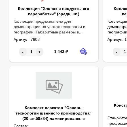
Коллекция "Хлопок и продукты его
Колле
переработки" (средн.шк.)
пе
Коллекция предназначена для
Коллекция
демонстрации на уроках технологии и
демонстра
географии. Габаритные размеры в
географии
Габаритные
упаковке (дл.*шир.*выс.), см: 30,5*22*3.
поставляе
Артикул:
7608
Артикул:
1
Вес, кг, не более 0,2. Коллекция
Образцы к
поставляется в картонной коробке.
размещен
1 443
₽
-
+
-
Образцы хлопка, пряжи, нитей и тканей
ламиниро
размещены на картонных
сопровож
ламинированных планшетах.
технологи
Сопровождается схемой, раскрывающей
технологию переработки хлопка.
Конст
Комплект плакатов "Основы
технологии швейного производства"
Станок-
(20 шт.59х84) ламинированные
профес
Состав: