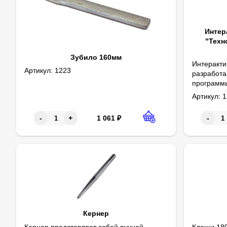
Интер
"Техн
Зубило 160мм
Интеракти
Артикул:
1223
разработа
программы
1. Матери
среднего 
Артикул:
1
интеракти
содержит 
1 061
₽
-
+
-
технологии
Кернер
Кернер представляет собой ручной
Клещи 180