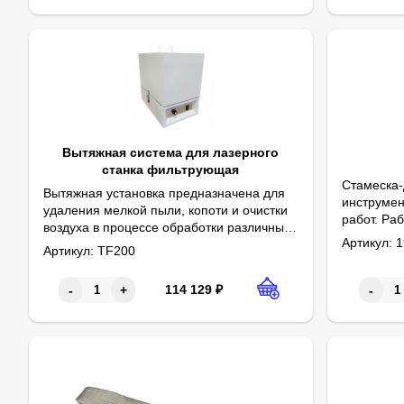
Вытяжная система для лазерного
станка фильтрующая
Стамеска-
Вытяжная установка предназначена для
инструмен
удаления мелкой пыли, копоти и очистки
работ. Раб
воздуха в процессе обработки различных
прочной с
Артикул:
1
Для удобства работы, дополнительно можно приобрести тру
Рекомендуется к использованию с:
CO2 лазерными станками с рабочим полем до 200х300 мм.
материалов на волоконных лазерных
Артикул:
TF200
износосто
Диодными лазерными станками с длиной волны 400-500 нм
С волоконным лазерным маркером с рабочим полем 200х2
С паяльными станциями
маркерах, CO2 лазерных станках, а также
инструмен
паяльных станциях.
114 129
₽
-
+
-