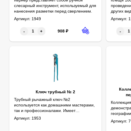
слесарный инструмент, используемый для
проведени
нанесения разметки перед сверлением.
других ви
гвоздей и
Артикул:
1949
Артикул:
1
908
₽
-
+
-
Колле
Ключ трубный № 2
пе
Трубный рычажный ключ №2
Коллекция
используется как домашними мастерами,
демонстра
так и профессионалами. Имеет
географии
усиленную конструкцию, что делает
Артикул:
1953
Габаритные
картонной
Артикул:
7
инструмент стойким к высоким нагрузкам.
волокон, 
Зубцы на губках выступают защитой от
размещен