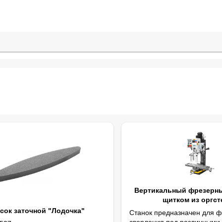
Вертикальный фрезерны
щитком из оргст
сок заточной "Лодочка"
Станок предназначен для ф
сверления под различными