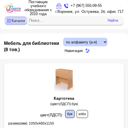
Поставщик
+7 (967) 555-09-55
учебного
оборудования с
ДЕТСКИЙ САД
г.Воронеж, ул. Остужева, 2б, офис 717
2010 года
НАЧАЛЬНАЯ ШКОЛА
Найти
Каталог
СРЕДНЯЯ И СТАРШАЯ ШКОЛА
ДОПОЛНИТЕЛЬНОЕ ОБРАЗОВАНИЕ
Мебель для библиотеки
КАБИНЕТ ЛОГОПЕДА/ПСИХОЛОГА
(8 тов.)
Навигация:
ИНТЕРАКТИВНОЕ ОБОРУДОВАНИЕ
ПРОЕКТОРЫ, ЭКРАНЫ
ОПТИКА
Картотека
(цвет(ЛДСП):бук)
бук
клён
цвет(ЛДСП)
:
размер(мм):
1050х480х1150