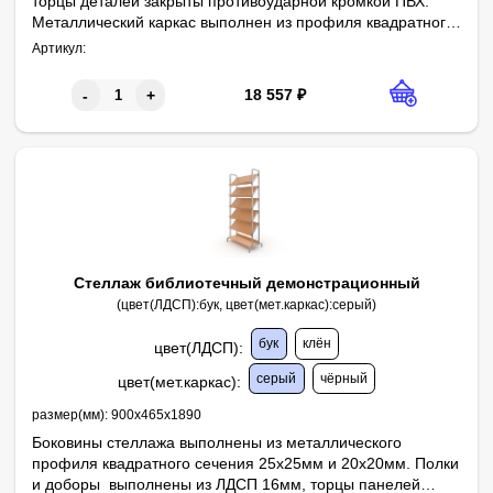
торцы деталей закрыты противоударной кромкой ПВХ.
Металлический каркас выполнен из профиля квадратного
сечения 25х25 и 20х20 мм с толщиной стенок не менее
Артикул:
1,2мм и покрыт порошковой краской, стойкой к
химическим и механическим воздействиям. На свободных
18 557
₽
-
+
концах труб установлены заглушки из ударопрочных
полимеров. Каркас стеллажа имеет полимерные
подпятники, предотвращающие повреждение напольного
покрытия.
Стеллаж библиотечный демонстрационный
(цвет(ЛДСП):бук, цвет(мет.каркас):серый)
бук
клён
цвет(ЛДСП)
:
серый
чёрный
цвет(мет.каркас)
:
размер(мм):
900х465х1890
Боковины стеллажа выполнены из металлического
профиля квадратного сечения 25х25мм и 20х20мм. Полки
и доборы выполнены из ЛДСП 16мм, торцы панелей