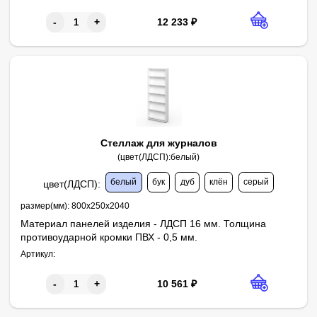
1,2мм и покрыт порошковой краской, стойкой к
химическим и механическим воздействиям. На свободных
12 233
₽
-
+
концах труб установлены заглушки из ударопрочных
полимеров. Каркас стеллажа имеет полимерные
подпятники, предотвращающие повреждение напольного
покрытия.
Стеллаж для журналов
(цвет(ЛДСП):белый)
белый
бук
дуб
клён
серый
цвет(ЛДСП)
:
размер(мм):
800х250х2040
Материал панелей изделия - ЛДСП 16 мм. Толщина
противоударной кромки ПВХ - 0,5 мм.
Регулируемые мебельные опоры 27х50 мм. Ширина полки - 76
Артикул:
10 561
₽
-
+