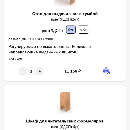
Стол для выдачи книг с тумбой
(цвет(ЛДСП):бук)
бук
клён
цвет(ЛДСП)
:
размер(мм):
1200х600х900
Регулируемые по высоте опоры. Роликовые
направляющие выдвижных ящиков.
Размер: 1200х600х900 мм
Материал: ЛДСП 16мм
Кромка: ПВХ
Ручка: скоба, метал.
Артикул:
11 156
₽
-
+
Шкаф для читательских формуляров
(цвет(ЛДСП):бук)