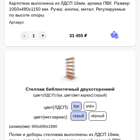
Картотека выполнена из ЛДСП 16мм, кромка ПВХ. Размер:
1050х480х1150 мм. Ручка: кнопка, метал. Регулируемые
по высоте опоры.
Артикул:
33 455
₽
-
+
Стеллаж библиотечный двухсторонний
(цвет(ЛДСП):бук, цвет(мет.каркас):серый)
бук
клён
цвет(ЛДСП)
:
серый
чёрный
цвет(мет.каркас)
:
размер(мм):
900х690х1890
Полки и доборы стеллажа выполнены из ЛДСП 16мм,