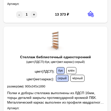
закрыты противоударной кромкой ПВХ. Пять верхних
Артикул:
полок устанавливаются под наклоном и оснащены
бортиком. Нижняя полка устанавливается горизонтально.
13 373
₽
-
+
Металлический каркас покрыт порошковой краской,
стойкой к химическим и механическим воздействиям. На
свободных концах труб установлены заглушки из
ударопрочных полимеров.
Стеллаж библиотечный односторонний
(цвет(ЛДСП):бук, цвет(мет.каркас):серый)
бук
клён
цвет(ЛДСП)
:
серый
чёрный
цвет(мет.каркас)
:
размер(мм):
900х345х1890
Полки и доборы стеллажа выполнены из ЛДСП 16мм,
торцы деталей закрыты противоударной кромкой ПВХ.
Металлический каркас выполнен из профиля квадратного
сечения 25х25 и 20х20 мм с толщиной стенок не менее
Артикул: