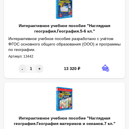
Интерактивное учебное пособие "Наглядная
география.География.5-6 кл."
Интерактивное учебное пособие разработано с учётом
ФГОС основного общего образования (ООО) и программы
по географии.
1. Солнечная система. 2. Солнце, Земля, Луна. 3. Строение 
Артикул:
13442
13 320
₽
-
+
Интерактивное учебное пособие "Наглядная
география.География материков и океанов.7 кл."