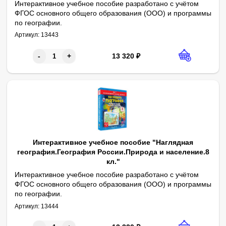
Интерактивное учебное пособие разработано с учётом
ФГОС основного общего образования (ООО) и программы
по географии.
1. Физическая карта мира. 2. Африка. 3. Австралия. 4. Южная 
Артикул:
13443
13 320
₽
-
+
Интерактивное учебное пособие "Наглядная
география.География России.Природа и население.8
кл."
Интерактивное учебное пособие разработано с учётом
ФГОС основного общего образования (ООО) и программы
по географии.
1. Географическое положение, территория и границы. 2. Тект
Артикул:
13444