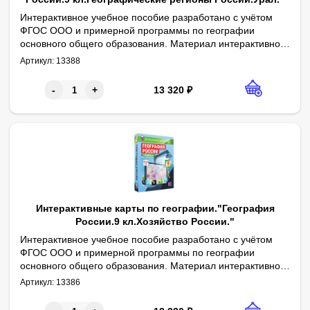
Интерактивное учебное пособие разработано с учётом
ФГОС ООО и примерной программы по географии
основного общего образования. Материал интерактивного
1. Физическая карта России. 2. Федеративное устройство Росс
учебного пособия содержит учебные карты к курсу
Артикул:
13388
географии 8-9 классов.
13 320
₽
-
+
Интерактивные карты по географии."География
России.9 кл.Хозяйство России."
Интерактивное учебное пособие разработано с учётом
ФГОС ООО и примерной программы по географии
основного общего образования. Материал интерактивного
1. Физическая карта России. 2. Федеративное устройство Рос
учебного пособия содержит учебные карты к курсу
Артикул:
13386
географии 8-9 классов.