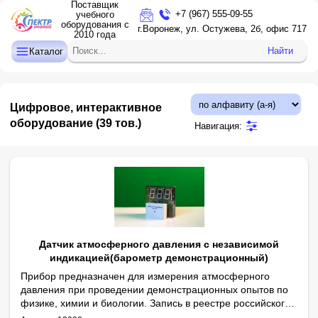
Поставщик
+7 (967) 555-09-55
учебного
оборудования с
ДЕТСКИЙ САД
г.Воронеж, ул. Остужева, 2б, офис 717
2010 года
НАЧАЛЬНАЯ ШКОЛА
Найти
Каталог
СРЕДНЯЯ И СТАРШАЯ ШКОЛА
ДОПОЛНИТЕЛЬНОЕ ОБРАЗОВАНИЕ
Цифровое, интерактивное
КАБИНЕТ ЛОГОПЕДА/ПСИХОЛОГА
оборудование
(39 тов.)
Навигация:
ИНТЕРАКТИВНОЕ ОБОРУДОВАНИЕ
ПРОЕКТОРЫ, ЭКРАНЫ
ОПТИКА
Датчик атмосферного давления с независимой
индикацией(барометр демонстрационный)
Прибор предназначен для измерения атмосферного
давления при проведении демонстрационных опытов по
физике, химии и биологии. Запись в реестре российского
Напряжение питания (через адаптер 12/220 В, 50 Гц), В: 12.
Габаритные размеры в упаковке (дл.*шир.*выс.), см: 20,5*14,0*6,
Комплектность: измерительный блок с независимой светодиодно
Задняя панель модуля измерительного блока имеет магнитный д
ПО №11566.