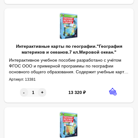
Интерактивные карты по географии."География
материков и океанов.7 кл.Мировой океан."
Интерактивное учебное пособие разработано с учётом
ФГОС ООО и примерной программы по географии
основного общего образования. Содержит учебные карты
Физическая карта мира. Мировой океан. Южный океан (физическ
к курсу географии 7 класса.
Артикул:
13381
13 320
₽
-
+