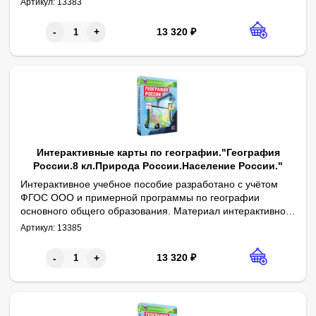
Артикул:
13383
географии 7 класса.
13 320
₽
-
+
Интерактивные карты по географии."География
России.8 кл.Природа России.Население России."
Интерактивное учебное пособие разработано с учётом
ФГОС ООО и примерной программы по географии
основного общего образования. Материал интерактивного
1. Физическая карта России. 2. Федеративное устройство Росс
учебного пособия содержит учебные карты к курсу
Артикул:
13385
географии 8-9 классов.
13 320
₽
-
+