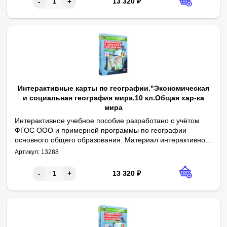
13 320
₽
-
+
Интерактивные карты по географии."Экономическая
и социальная география мира.10 кл.Общая хар-ка
мира
Интерактивное учебное пособие разработано с учётом
ФГОС ООО и примерной программы по географии
основного общего образования. Материал интерактивного
1. Политическая карта мира. 2. Уровень социально-экономиче
учебного пособия содержит учебные карты к курсу
Артикул:
13288
географии 10-11 классов.
13 320
₽
-
+