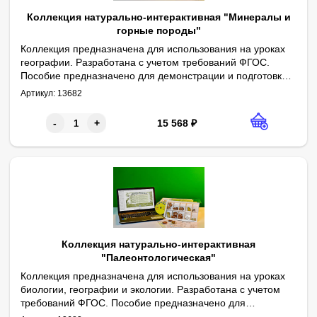
Коллекция натурально-интерактивная "Минералы и
горные породы"
Коллекция предназначена для использования на уроках
географии. Разработана с учетом требований ФГОС.
Пособие предназначено для демонстрации и подготовки к
Габаритные размеры в упаковке (дл.*шир.*выс.), см: 31,5*23*10. 
Комплектность: натуральные образцы (20 видов) – 80 шт., вкл
В состав коллекции входят следующие образцы: магнетит (магн
Интерактивное приложение содержит дополнительные сведения
проектно-исследовательской деятельности при изучении
Артикул:
13682
географии, тема «Минералы и горные породы».
15 568
₽
-
+
Коллекция натурально-интерактивная
"Палеонтологическая"
​Коллекция предназначена для использования на уроках
биологии, географии и экологии. Разработана с учетом
требований ФГОС. Пособие предназначено для
Габаритные размеры в упаковке (дл.*шир.*выс.), см: 31,5*20,5*10
Комплектность: образцы – 40 шт. (10 видов по 4 шт.), вкладыш
В состав коллекции входят следующие образцы: папоротник, т
Коллекция включает образцы окаменевшей флоры и фауны, пр
Комплектуются ламинированным вкладышем, содержащим латинс
Интерактивное приложение содержит дополнительные сведения
демонстрации и подготовки к проектно-исследовательской