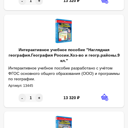
13 320
₽
-
+
Интерактивное учебное пособие "Наглядная
география.География России.Хоз-во и геогр.районы.9
кл."
Интерактивное учебное пособие разработано с учётом
ФГОС основного общего образования (ООО) и программы
по географии.
1. Топливно-энергетический комплекс (ТЭК). 2. Комплекс кон
Артикул:
13445
13 320
₽
-
+