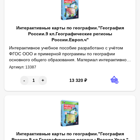
Интерактивные карты по географии."География
России.9 кл.Географические регионы
России.Европ.ч"
Интерактивное учебное пособие разработано с учётом
ФГОС ООО и примерной программы по географии
основного общего образования. Материал интерактивного
1. Физическая карта России. 2. Федеративное устройство Рос
учебного пособия содержит учебные карты к курсу
Артикул:
13387
географии 8-9 классов.
13 320
₽
-
+
Интерактивные карты по географии."География
России.9 кл.Географические регионы России.Урал."