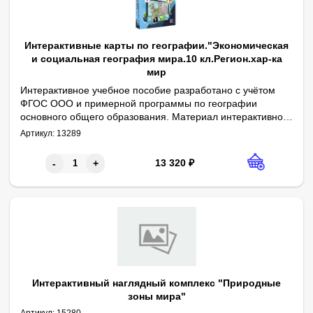
Интерактивные карты по географии."Экономическая
и социальная география мира.10 кл.Регион.хар-ка
мир
Интерактивное учебное пособие разработано с учётом
ФГОС ООО и примерной программы по географии
основного общего образования. Материал интерактивного
1. Политическая карта мира. 2. Государства Зарубежной Евро
учебного пособия содержит учебные карты к курсу
Артикул:
13289
географии 10-11 классов.
13 320
₽
-
+
Интерактивный наглядный комплекс "Природные
зоны мира"
Артикул:
15280