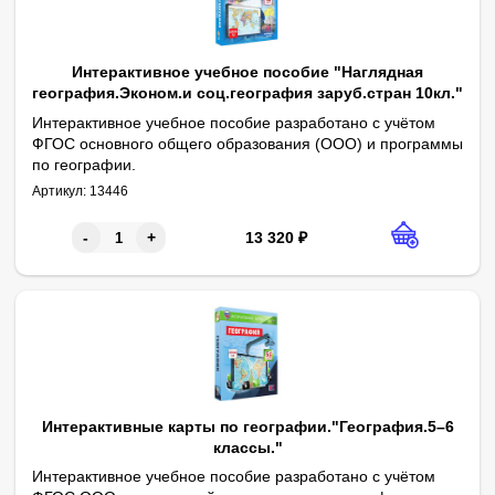
Интерактивное учебное пособие "Наглядная
география.Эконом.и соц.география заруб.стран 10кл."
Интерактивное учебное пособие разработано с учётом
ФГОС основного общего образования (ООО) и программы
по географии.
1. Типология стран современного мира. 2. Мировые природные
Артикул:
13446
13 320
₽
-
+
Интерактивные карты по географии."География.5–6
классы."
Интерактивное учебное пособие разработано с учётом