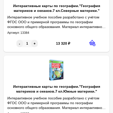
Интерактивные карты по географии."География
материков и океанов.7 кл.Северные материки."
Интерактивное учебное пособие разработано с учётом
ФГОС ООО и примерной программы по географии
основного общего образования. Материал интерактивного
1. Физическая карта мира. 2. Северная Америка. Физическая ка
учебного пособия содержит учебные карты к курсу
Артикул:
13384
географии 7 класса.
13 320
₽
-
+
Интерактивные карты по географии."География
материков и океанов.7 кл.Южные материки."
Интерактивное учебное пособие разработано с учётом
ФГОС ООО и примерной программы по географии
основного общего образования. Материал интерактивного
1. Физическая карта мира. 2. Африка. Физическая карта. 3. А
учебного пособия содержит учебные карты к курсу