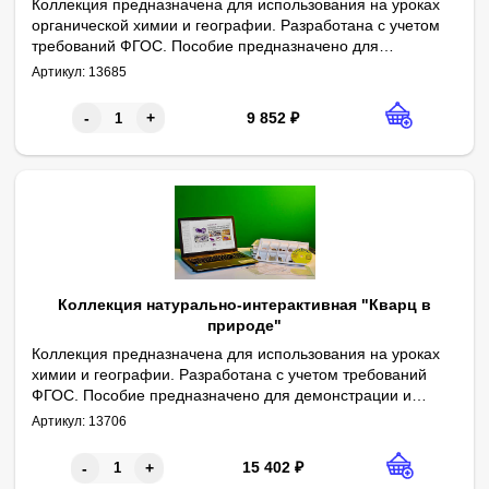
Коллекция предназначена для использования на уроках
органической химии и географии. Разработана с учетом
требований ФГОС. Пособие предназначено для
В состав коллекции входят следующие образцы: каменный уго
Интерактивное приложение содержит дополнительные сведения
Габаритные размеры в упаковке (дл.*шир.*выс.), см: 31*23*10. В
Комплектность: образцы (15 видов) – 60 шт., вкладыш информа
демонстрации и подготовки к проектно-исследовательской
Артикул:
13685
деятельности при изучении соответствующих разделов
предметов.
9 852
₽
-
+
Коллекция натурально-интерактивная "Кварц в
природе"
​Коллекция предназначена для использования на уроках
химии и географии. Разработана с учетом требований
ФГОС. Пособие предназначено для демонстрации и
Габаритные размеры в упаковке (дл.*шир.*выс.), см: 31*23*10. В
Комплектность: натуральные образцы (16 видов) – 64 шт., вкл
В состав коллекции входят следующие образцы: кристалл кварца
Образцы пронумерованы и упакованы в коробку с ячейками. 
Используя данное интерактивное приложение, учащиеся могут
подготовки к проектно-исследовательской деятельности
Артикул:
13706
при изучении разделов химии: «Оксиды»,
«Кристаллические решетки»; географии: «Минералы и
15 402
₽
-
+
горные породы».