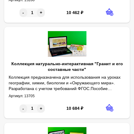
10 462
₽
-
+
Коллекция натурально-интерактивная "Гранит и его
составные части"
Коллекция предназначена для использования на уроках
географии, химии, биологии и «Окружающего мира».
Разработана с учетом требований ФГОС.Пособие
В состав коллекции входят следующие образцы: гранит красны
Интерактивное приложение позволяет в удобной форме познак
Габаритные размеры в упаковке (дл.*шир.*выс.), см: 30,5*21,5*3.
Комплектность: натуральные образцы – 28 шт. (7 видов), интер
предназначено для демонстрации и подготовки к
Артикул:
13705
проектно-исследовательской деятельности при изучении
разделов географии: «Земная кора и литосфера»,
10 684
₽
-
+
«Природно-хозяйственные регионы», «Горные породы»;
химии и биологии: «Полезные ископаемые», «Вещества»;
«Окружающего мира»: «Земля и человечество»,
«Природа России».