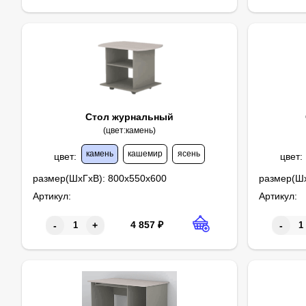
Стол журнальный
(цвет:камень)
камень
кашемир
ясень
цвет
:
цвет
:
размер(ШхГхВ):
800х550х600
размер(Ш
Артикул:
Артикул:
4 857
₽
-
+
-