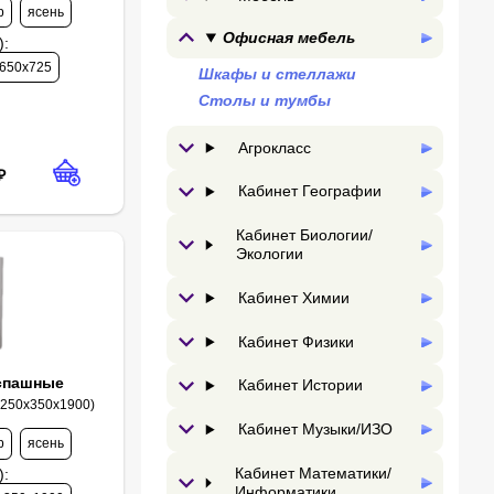
р
ясень
Офисная мебель
)
:
650х725
Шкафы и стеллажи
Столы и тумбы
Агрокласс
₽
Кабинет Географии
Кабинет Биологии/
Экологии
Кабинет Химии
Кабинет Физики
спашные
Кабинет Истории
2250х350х1900)
Кабинет Музыки/ИЗО
р
ясень
Кабинет Математики/
)
:
Информатики