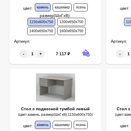
камень
кашемир
ясень
цвет
:
цвет
:
размер(ШхГхВ)
:
1150х600х750
1200х650х750
12
1400х650х750
1600х650х750
Артикул:
Артикул:
7 117
₽
-
+
-
Стол с подвесной тумбой левый
Стол с
(цвет:камень, размер(ШхГхВ):1150х600х750)
(цвет:ка
камень
кашемир
ясень
цвет
:
цвет
: