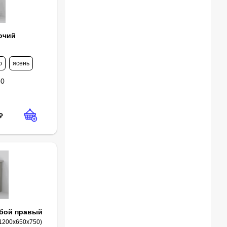
очий
р
ясень
50
₽
мбой правый
:1200х650х750)