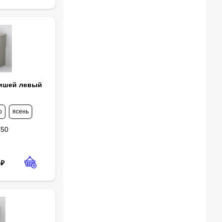
нишей левый
р
ясень
750
₽