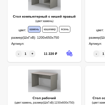
Стол компьютерный с нишей правый
(цвет:камень)
камень
кашемир
ясень
цвет
:
цвет
:
размер(ШхГхВ):
1200х650х750
размер(Ш
Артикул:
Артикул:
11 220
₽
-
+
-
Стол рабочий
Стол с
(цвет:камень, размер(ШхГхВ):1150х600х750)
(цвет:ка