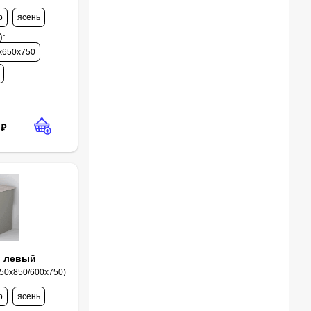
р
ясень
)
:
х650х750
₽
й левый
350х850/600х750)
р
ясень