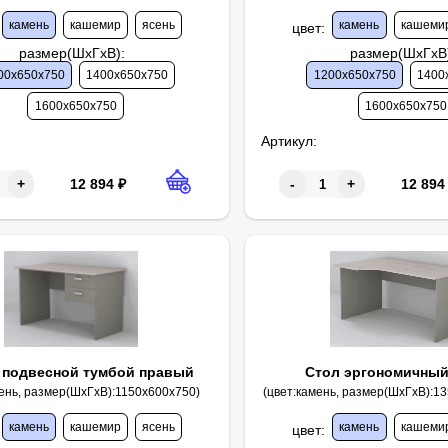
камень
кашемир
ясень
камень
кашеми
цвет
:
размер(ШхГхВ)
:
размер(ШхГхВ
00х650х750
1400х650х750
1200х650х750
1400
1600х650х750
1600х650х750
Артикул:
12 894
₽
12 894
+
-
+
 подвесной тумбой правый
Стол эргономичны
мень, размер(ШхГхВ):1150х600х750)
(цвет:камень, размер(ШхГхВ):1
камень
кашемир
ясень
камень
кашеми
цвет
: