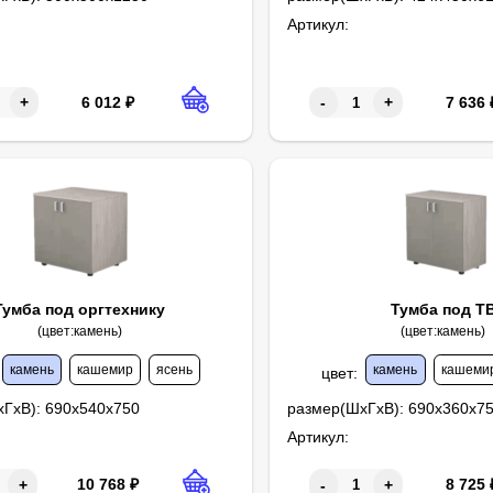
Артикул:
6 012
₽
7 636
+
-
+
Тумба под оргтехнику
Тумба под Т
(цвет:камень)
(цвет:камень)
камень
кашемир
ясень
камень
кашеми
цвет
:
хГхВ):
690х540х750
размер(ШхГхВ):
690х360х7
Артикул:
10 768
₽
8 725
+
-
+