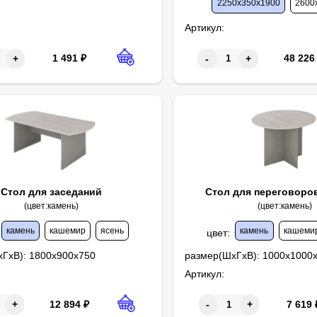
2250х350х1900
2600
Артикул:
1 491
₽
48 226
+
-
+
Стол для заседаний
Стол для переговоро
(цвет:камень)
(цвет:камень)
камень
кашемир
ясень
камень
кашеми
цвет
:
хГхВ):
1800х900х750
размер(ШхГхВ):
1000х1000
Артикул:
12 894
₽
7 619
+
-
+