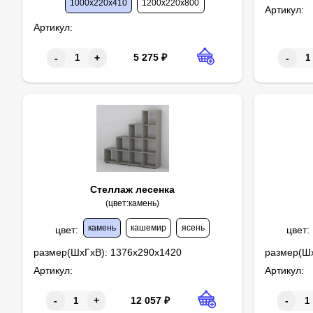
1000х220х410
1200х220х800
Артикул:
Артикул:
5 275
₽
-
+
-
Стеллаж лесенка
(цвет:камень)
камень
кашемир
ясень
цвет
:
цвет
:
размер(ШхГхВ):
1376х290х1420
размер(Ш
Артикул:
Артикул:
12 057
₽
-
+
-