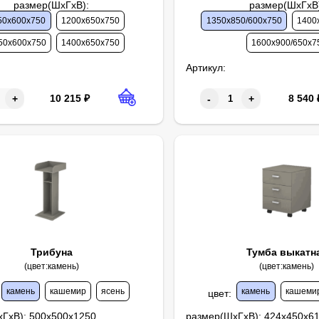
размер(ШхГхВ)
:
размер(ШхГхВ
50х600х750
1200х650х750
1350х850/600х750
1400
50х600х750
1400х650х750
1600х900/650х7
Артикул:
10 215
₽
8 540
+
-
+
Трибуна
Тумба выкатн
(цвет:камень)
(цвет:камень)
камень
кашемир
ясень
камень
кашеми
цвет
:
хГхВ):
500х500х1250
размер(ШхГхВ):
424х450х6