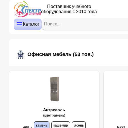
Поставщик учебного
оборудования с 2010 года
ДЕТСКИЙ САД
НАЧАЛЬНАЯ ШКОЛА
Каталог
СРЕДНЯЯ И СТАРШАЯ ШКОЛА
ДОПОЛНИТЕЛЬНОЕ ОБРАЗОВАНИЕ
Офисная мебель
(53 тов.)
КАБИНЕТ ЛОГОПЕДА/ПСИХОЛОГА
ИНТЕРАКТИВНОЕ ОБОРУДОВАНИЕ
ПРОЕКТОРЫ, ЭКРАНЫ
ОПТИКА
Антресоль
(цвет:камень)
камень
кашемир
ясень
цвет
:
цвет
: