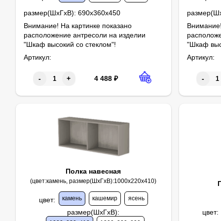
размер(ШхГхВ):
690х360х450
размер(Ш
Внимание! На картинке показано
Внимание!
расположение антресоли на изделии
расположе
"Шкаф высокий со стеклом"!
"Шкаф выс
Артикул:
Артикул:
4 488
₽
-
+
-
Полка навесная
(цвет:камень, размер(ШхГхВ):1000х220х410)
камень
кашемир
ясень
цвет
:
размер(ШхГхВ)
:
цвет
: