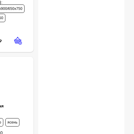
)
:
х900/650х750
50
₽
ая
р
ясень
10