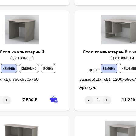
Стол компьютерный
Стол компьютерный с 
(цвет:камень)
(цвет:камень)
камень
кашемир
ясень
камень
кашеми
цвет
:
хГхВ):
750х650х750
размер(ШхГхВ):
1200х650х
Артикул:
7 536
₽
11 220
+
-
+