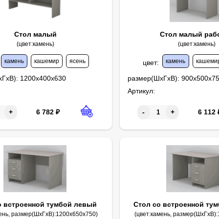
Стол малый
Стол малый раб
(цвет:камень)
(цвет:камень)
камень
кашемир
ясень
камень
кашеми
цвет
:
хГхВ):
1200х400х630
размер(ШхГхВ):
900х500х7
Артикул:
6 782
₽
6 112
+
-
+
о встроенной тумбой левый
Стол со встроенной ту
мень, размер(ШхГхВ):1200х650х750)
(цвет:камень, размер(ШхГхВ)