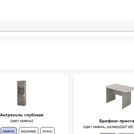
Антресоль глубокая
Брифинг-прист
(цвет:камень)
(цвет:камень, размер(ШхГхВ)
камень
кашемир
ясень