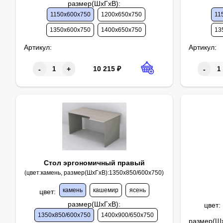
размер(ШхГхВ)
:
1150х600х750
1200х650х750
11
1350х600х750
1400х650х750
13
Артикул:
Артикул:
10 215
₽
-
+
-
Стол эргономичный правый
(цвет:камень, размер(ШхГхВ):1350х850/600х750)
камень
кашемир
ясень
цвет
:
размер(ШхГхВ)
:
цвет
:
1350х850/600х750
1400х900/650х750
размер(Ш