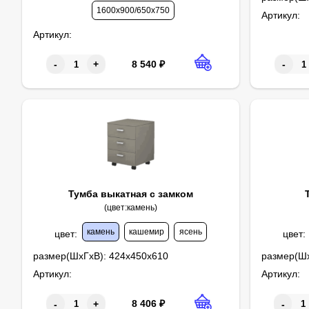
1600х900/650х750
Артикул:
Артикул:
8 540
₽
-
+
-
Тумба выкатная с замком
(цвет:камень)
камень
кашемир
ясень
цвет
:
цвет
:
размер(ШхГхВ):
424х450х610
размер(Ш
Артикул:
Артикул:
8 406
₽
-
+
-