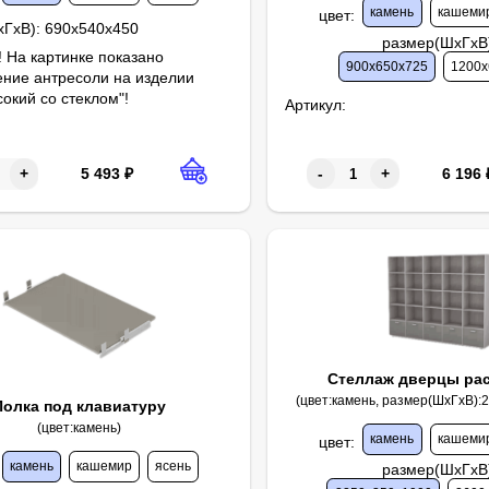
камень
кашеми
цвет
:
хГхВ):
690х540х450
размер(ШхГхВ
 На картинке показано
900х650х725
1200х
ние антресоли на изделии
окий со стеклом"!
Артикул:
6 196
5 493
₽
-
+
+
Стеллаж дверцы ра
(цвет:камень, размер(ШхГхВ):
Полка под клавиатуру
(цвет:камень)
камень
кашеми
цвет
:
камень
кашемир
ясень
размер(ШхГхВ