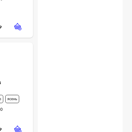
₽
В
р
ясень
50
₽