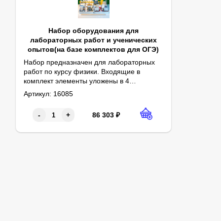
Набор оборудования для
лабораторных работ и ученических
опытов(на базе комплектов для ОГЭ)
Набор предназначен для лабораторных
работ по курсу физики. Входящие в
комплект элементы уложены в 4
Габаритные размеры в упаковке (дл.*шир.*выс.), см: 62*
Состав набора: штатив лабораторный физический с дву
пластиковых лотка.
Артикул:
16085
86 303
₽
-
+