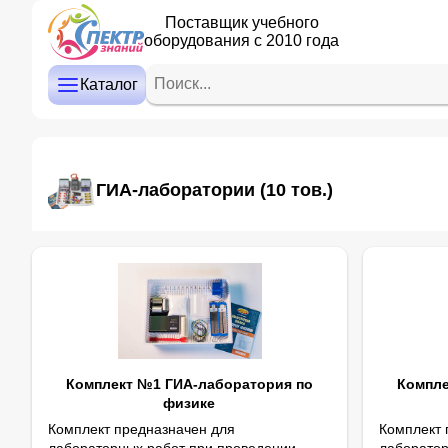
Поставщик учебного
оборудования с 2010 года
ДЕТСКИЙ САД
НАЧАЛЬНАЯ ШКОЛА
Каталог
СРЕДНЯЯ И СТАРШАЯ ШКОЛА
ДОПОЛНИТЕЛЬНОЕ ОБРАЗОВАНИЕ
ГИА-лаборатории
(10 тов.)
КАБИНЕТ ЛОГОПЕДА/ПСИХОЛОГА
ИНТЕРАКТИВНОЕ ОБОРУДОВАНИЕ
ПРОЕКТОРЫ, ЭКРАНЫ
ОПТИКА
Комплект №1 ГИА-лаборатория по
Компле
физике
Комплект предназначен для
​Комплект
лабораторных работ при проведении
лаборатор